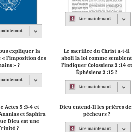
Lire
maintenant
maintenant
ous expliquer la
Le sacrifice du Christ a-t-il
 « l’imposition des
aboli la loi comme semblen
ains » ?
l’indiquer Colossiens 2 :14 e
Éphésiens 2 :15 ?
maintenant
Lire
maintenant
e Actes 5 :3-4 et
Dieu entend-Il les prières de
d’Ananias et Saphira
pécheurs ?
ue Dieu est une
Trinité ?
Lire
maintenant