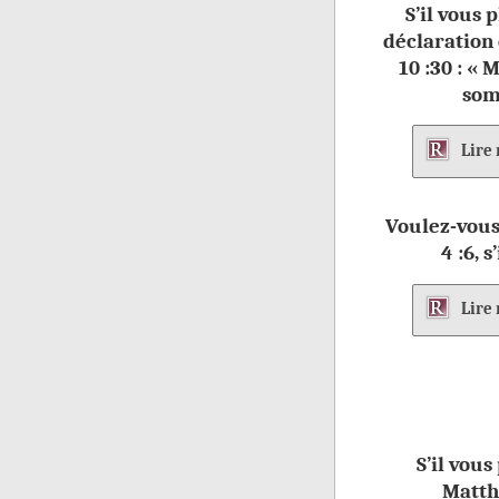
S’il vous 
déclaration 
10 :30 : « 
som
Lire
Voulez-vous
4 :6, s
Lire
S’il vous
Matthi