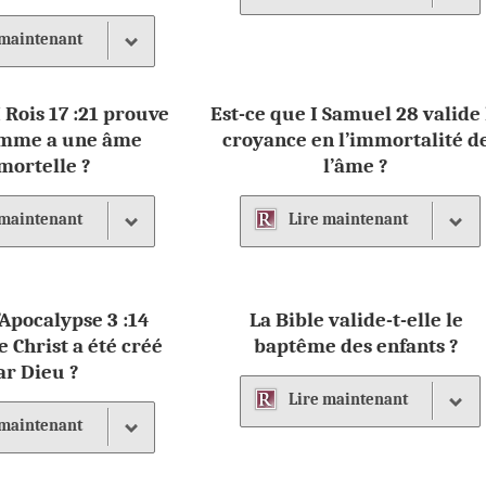
maintenant
I Rois 17 :21 prouve
Est-ce que I Samuel 28 valide 
omme a une âme
croyance en l’immortalité d
mortelle ?
l’âme ?
maintenant
Lire
maintenant
’Apocalypse 3 :14
La Bible valide-t-elle le
e Christ a été créé
baptême des enfants ?
ar Dieu ?
Lire
maintenant
maintenant