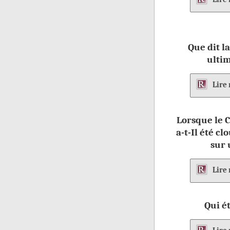
Que dit la
ultim
Lire
Lorsque le C
a-t-Il été c
sur 
Lire
Qui é