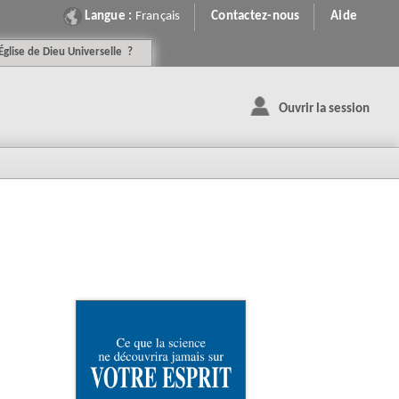
Langue :
Français
Contactez-nous
Aide
É
glise de
D
ieu
U
niverselle
?
Ouvrir la session