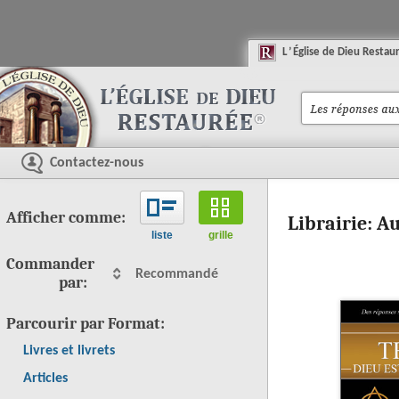
L
’
É
glise
de
D
ieu
R
estau
Contactez-nous
Afficher comme:
Librairie: A
liste
grille
Commander
Recommandé
par:
Parcourir par Format:
Livres et livrets
Articles