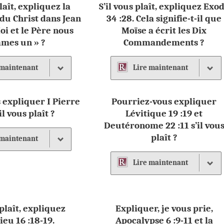
plaît, expliquez la
S’il vous plaît, expliquez Exo
du Christ dans Jean
34 :28. Cela signifie-t-il que
Moi et le Père nous
Moïse a écrit les Dix
mes un » ?
Commandements ?
maintenant
Lire
maintenant
 expliquer I Pierre
Pourriez-vous expliquer
’il vous plaît ?
Lévitique 19 :19 et
Deutéronome 22 :11 s’il vou
plaît ?
maintenant
Lire
maintenant
 plaît, expliquez
Expliquer, je vous prie,
eu 16 :18-19.
Apocalypse 6 :9-11 et la