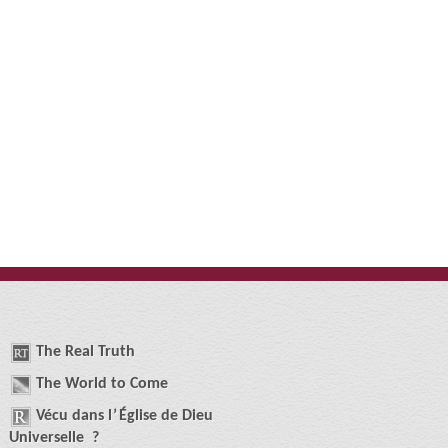
The
R
eal
T
ruth
The
W
orld
t
o
C
ome
Vécu dans
l
’
É
glise de
D
ieu
U
niverselle
?