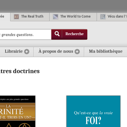
rée
The
R
eal
T
ruth
The
W
orld
t
o
C
ome
Vécu dans
l
’
Recherche
Librairie
À propos de nous
Ma bibliothèque
utres doctrines