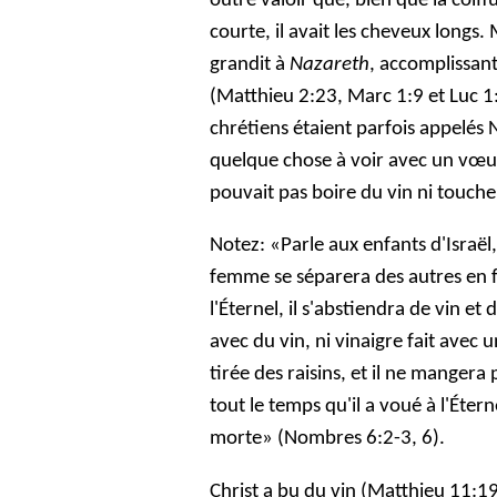
outre valoir que, bien que la coif
courte, il avait les cheveux longs. 
grandit à
Nazareth
, accomplissant
(Matthieu 2:23, Marc 1:9 et Luc 1:
chrétiens étaient parfois appelés
quelque chose à voir avec un vœu
pouvait pas boire du vin ni touch
Notez: «Parle aux enfants d'Israë
femme se séparera des autres en f
l'Éternel, il s'abstiendra de vin et 
avec du vin, ni vinaigre fait avec 
tirée des raisins, et il ne mangera 
tout le temps qu'il a voué à l'Éter
morte» (Nombres 6:2-3, 6).
Christ a bu du vin (Matthieu 11:19