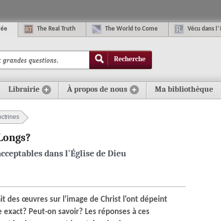
rée
The
R
eal
T
ruth
The
W
orld
t
o
C
ome
Vécu dans
l
’
Recherche
Librairie
À propos de nous
Ma bibliothèque
ctrines
 Longs?
cceptables dans l'Église de Dieu
ait des œuvres sur l'image de Christ l'ont dépeint
e exact? Peut-on savoir? Les réponses à ces