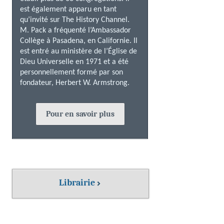
est également apparu en tant
qu’invité sur The History Channel.
M. Pack a fréquenté l’Ambassador
Collège à Pasadena, en Californie. Il
est entré au ministère de l’Église de
Dieu Universelle en 1971 et a été
personnellement formé par son
fondateur, Herbert W. Armstrong.
Pour en savoir plus
Librairie