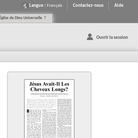
Langue :
Français
Contactez-nous
Aide
É
glise de
D
ieu
U
niverselle
?
Ouvrir la session