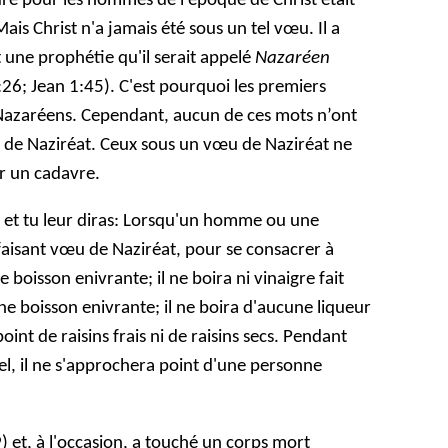
fure pour les hommes de l'époque de Christ était
Mais Christ n'a jamais été sous un tel vœu. Il a
 une prophétie qu'il serait appelé
Nazaréen
26; Jean 1:45). C'est pourquoi les premiers
 Nazaréens. Cependant, aucun de ces mots n’ont
 de Naziréat. Ceux sous un vœu de Naziréat ne
er un cadavre.
l, et tu leur diras: Lorsqu'un homme ou une
aisant vœu de Naziréat, pour se consacrer à
de boisson enivrante; il ne boira ni vinaigre fait
une boisson enivrante; il ne boira d'aucune liqueur
point de raisins frais ni de raisins secs. Pendant
nel, il ne s'approchera point d'une personne
) et, à l'occasion, a touché un corps mort