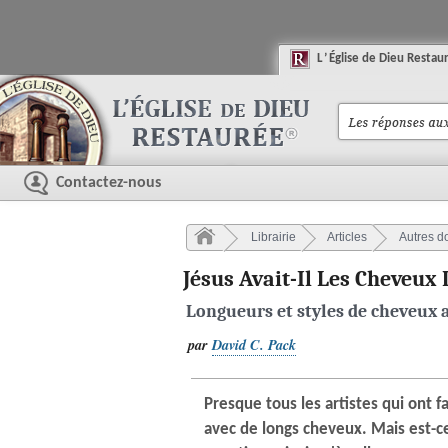
L
’
É
glise
de
D
ieu
R
estau
Contactez-nous
Librairie
Articles
Autres do
Jésus Avait-Il Les Cheveux
Longueurs et styles de cheveux a
par
David C. Pack
Presque tous les artistes qui ont f
avec de longs cheveux. Mais est-c