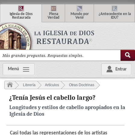
I
glesia de
D
ios
P
lena
M
undo
p
or
¿
Antecedente en la
R
estaurada
V
erdad
V
enir
IDU
?
Menú
Entrar
Librería
Artículos
Otras Doctrinas
¿Tenía Jesús el cabello largo?
Longitudes y estilos de cabello apropiados en la
Iglesia de Dios
Casi todas las representaciones de los artistas