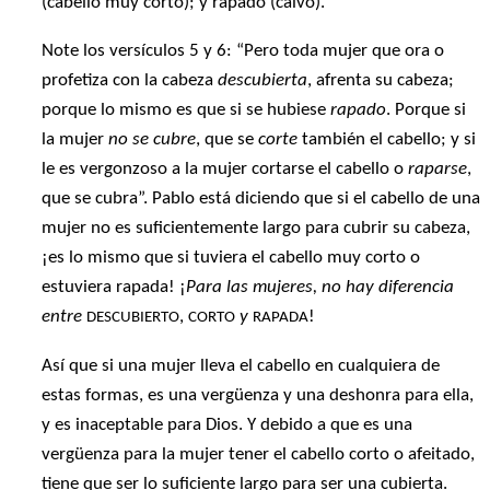
(cabello muy corto); y rapado (calvo).
Note los versículos 5 y 6: “Pero toda mujer que ora o
profetiza con la cabeza
descubierta
, afrenta su cabeza;
porque lo mismo es que si se hubiese
rapado
. Porque si
la mujer
no se cubre
, que se
corte
también el cabello; y si
le es vergonzoso a la mujer cortarse el cabello o
raparse
,
que se cubra”. Pablo está diciendo que si el cabello de una
mujer no es suficientemente largo para cubrir su cabeza,
¡es lo mismo que si tuviera el cabello muy corto o
estuviera rapada! ¡
Para las mujeres, no hay diferencia
entre
,
y
!
DESCUBIERTO
CORTO
RAPADA
Así que si una mujer lleva el cabello en cualquiera de
estas formas, es una vergüenza y una deshonra para ella,
y es inaceptable para Dios. Y debido a que es una
vergüenza para la mujer tener el cabello corto o afeitado,
tiene que ser lo suficiente largo para ser una cubierta.