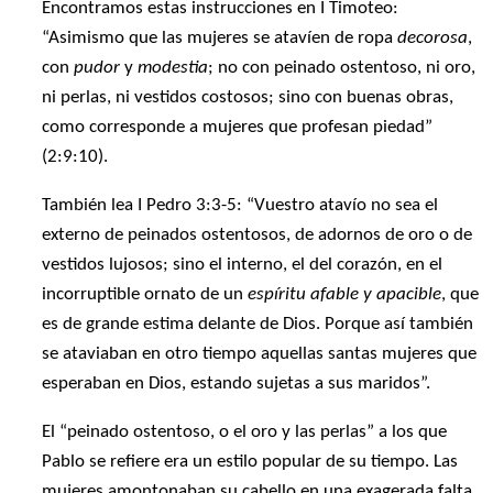
Encontramos estas instrucciones en I Timoteo:
“Asimismo que las mujeres se atavíen de ropa
decorosa
,
con
pudor
y
modestia
; no con peinado ostentoso, ni oro,
ni perlas, ni vestidos costosos; sino con buenas obras,
como corresponde a mujeres que profesan piedad”
(2:9:10).
También lea I Pedro 3:3-5: “Vuestro atavío no sea el
externo de peinados ostentosos, de adornos de oro o de
vestidos lujosos; sino el interno, el del corazón, en el
incorruptible ornato de un
espíritu afable y apacible
, que
es de grande estima delante de Dios. Porque así también
se ataviaban en otro tiempo aquellas santas mujeres que
esperaban en Dios, estando sujetas a sus maridos”.
El “peinado ostentoso, o el oro y las perlas” a los que
Pablo se refiere era un estilo popular de su tiempo. Las
mujeres amontonaban su cabello en una exagerada falta