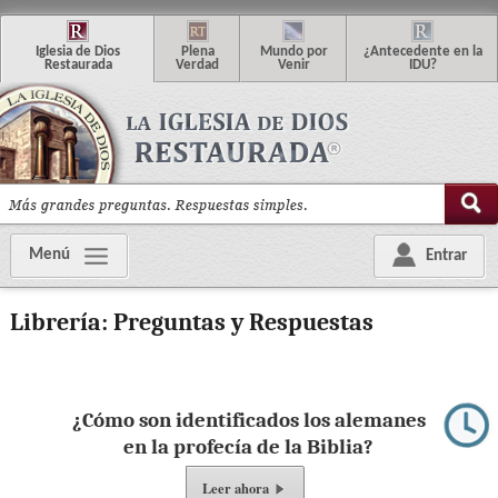
I
glesia de
D
ios
P
lena
M
undo
p
or
¿
Antecedente en la
R
estaurada
V
erdad
V
enir
IDU
?
Menú
Entrar
Librería: Preguntas y Respuestas
¿Cómo son identificados los alemanes
en la profecía de la Biblia?
Leer ahora