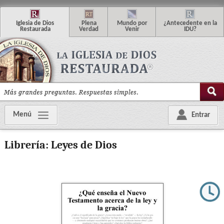
I
glesia de
D
ios
P
lena
M
undo
p
or
¿
Antecedente en la
R
estaurada
V
erdad
V
enir
IDU
?
Menú
Entrar
Librería: Leyes de Dios