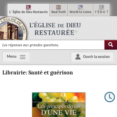
L
’
É
glise
de
D
ieu
R
estaurée
R
eal
T
ruth
W
orld
t
o
C
ome
l
’
É
D
U
?
Menu
Ouvrir la session
Librairie: Santé et guérison