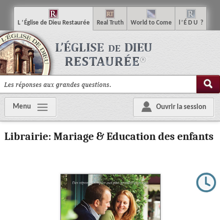
L
’
É
glise
de
D
ieu
R
estaurée
R
eal
T
ruth
W
orld
t
o
C
ome
l
’
É
D
U
?
Menu
Ouvrir la session
Librairie: Mariage & Education des enfants