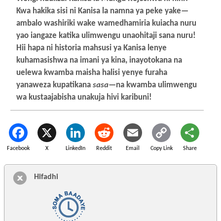
Kwa hakika sisi ni Kanisa la namna ya peke yake—
ambalo washiriki wake wamedhamiria kuiacha nuru
yao iangaze katika ulimwengu unaohitaji sana nuru!
Hii hapa ni historia mahsusi ya Kanisa lenye
kuhamasishwa na imani ya kina, inayotokana na
uelewa kwamba maisha halisi yenye furaha
yanaweza kupatikana
sasa
—na kwamba ulimwengu
wa kustaajabisha unakuja hivi karibuni!
Facebook
X
LinkedIn
Reddit
Email
Copy Link
Share
Hifadhi