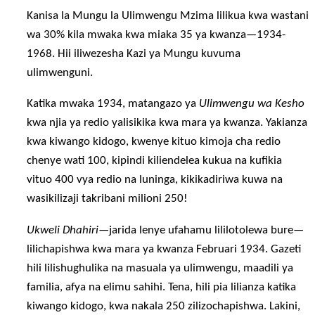
Kanisa la Mungu la Ulimwengu Mzima lilikua kwa wastani
wa 30% kila mwaka kwa miaka 35 ya kwanza—1934-
1968. Hii iliwezesha Kazi ya Mungu kuvuma
ulimwenguni.
Katika mwaka 1934, matangazo ya
Ulimwengu wa Kesho
kwa njia ya redio yalisikika kwa mara ya kwanza. Yakianza
kwa kiwango kidogo, kwenye kituo kimoja cha redio
chenye wati 100, kipindi kiliendelea kukua na kufikia
vituo 400 vya redio na luninga, kikikadiriwa kuwa na
wasikilizaji takribani milioni 250!
Ukweli Dhahiri
—jarida lenye ufahamu lililotolewa bure—
lilichapishwa kwa mara ya kwanza Februari 1934. Gazeti
hili lilishughulika na masuala ya ulimwengu, maadili ya
familia, afya na elimu sahihi. Tena, hili pia lilianza katika
kiwango kidogo, kwa nakala 250 zilizochapishwa. Lakini,