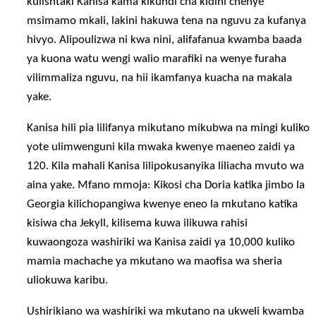
kulishtaki Kanisa kama kikundi cha kidini chenye
msimamo mkali, lakini hakuwa tena na nguvu za kufanya
hivyo. Alipoulizwa ni kwa nini, alifafanua kwamba baada
ya kuona watu wengi walio marafiki na wenye furaha
vilimmaliza nguvu, na hii ikamfanya kuacha na makala
yake.
Kanisa hili pia lilifanya mikutano mikubwa na mingi kuliko
yote ulimwenguni kila mwaka kwenye maeneo zaidi ya
120. Kila mahali Kanisa lilipokusanyika liliacha mvuto wa
aina yake. Mfano mmoja: Kikosi cha Doria katika jimbo la
Georgia kilichopangiwa kwenye eneo la mkutano katika
kisiwa cha Jekyll, kilisema kuwa ilikuwa rahisi
kuwaongoza washiriki wa Kanisa zaidi ya 10,000 kuliko
mamia machache ya mkutano wa maofisa wa sheria
uliokuwa karibu.
Ushirikiano wa washiriki wa mkutano na ukweli kwamba