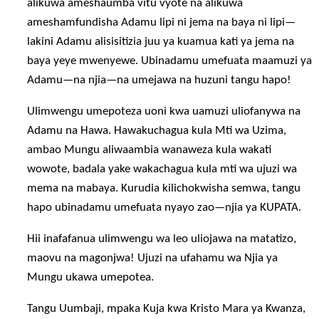
alikuwa ameshaumba vitu vyote na alikuwa
ameshamfundisha Adamu lipi ni jema na baya ni lipi—
lakini Adamu alisisitizia juu ya kuamua kati ya jema na
baya yeye mwenyewe. Ubinadamu umefuata maamuzi ya
Adamu—na njia—na umejawa na huzuni tangu hapo!
Ulimwengu umepoteza uoni kwa uamuzi uliofanywa na
Adamu na Hawa. Hawakuchagua kula Mti wa Uzima,
ambao Mungu aliwaambia wanaweza kula wakati
wowote, badala yake wakachagua kula mti wa ujuzi wa
mema na mabaya. Kurudia kilichokwisha semwa, tangu
hapo ubinadamu umefuata nyayo zao—njia ya KUPATA.
Hii inafafanua ulimwengu wa leo uliojawa na matatizo,
maovu na magonjwa! Ujuzi na ufahamu wa Njia ya
Mungu ukawa umepotea.
Tangu Uumbaji, mpaka Kuja kwa Kristo Mara ya Kwanza,