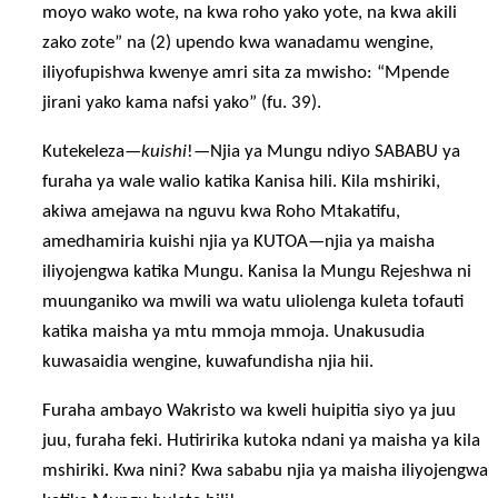
moyo wako wote, na kwa roho yako yote, na kwa akili
zako zote” na (2) upendo kwa wanadamu wengine,
iliyofupishwa kwenye amri sita za mwisho: “Mpende
jirani yako kama nafsi yako” (fu. 39).
Kutekeleza—
kuishi
!—Njia ya Mungu ndiyo SABABU ya
furaha ya wale walio katika Kanisa hili. Kila mshiriki,
akiwa amejawa na nguvu kwa Roho Mtakatifu,
amedhamiria kuishi njia ya KUTOA—njia ya maisha
iliyojengwa katika Mungu. Kanisa la Mungu Rejeshwa ni
muunganiko wa mwili wa watu uliolenga kuleta tofauti
katika maisha ya mtu mmoja mmoja. Unakusudia
kuwasaidia wengine, kuwafundisha njia hii.
Furaha ambayo Wakristo wa kweli huipitia siyo ya juu
juu, furaha feki. Hutiririka kutoka ndani ya maisha ya kila
mshiriki. Kwa nini? Kwa sababu njia ya maisha iliyojengwa