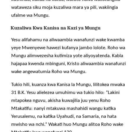
wataweza siku moja kuzaliwa mara ya pili, wakiingia
ufalme wa Mungu.
Kuzaliwa Kwa Kanisa na Kazi ya Mungu
Yesu alifahamu na aliwaambia wanafunzi wake kwamba
yeye Mwenyewe hawezi kufanya jambo lolote. Roho wa
Mungu alimwezesha kutimiza yote aliyoyatenda. Kabla
hajapaa kwenda mbinguni, Kristo aliwaambia wanafunzi
wake angewatumia Roho wa Mungu.
Tukio hili, kuanza kwa Kanisa la Mungu, lilitokea mwaka
31 B.K. Yesu alielezea umuhimu wa tukio hilo: “Lakini
mtapokea nguvu, akisha kuwajilia juu yenu Roho
Mtakatifu: nanyi mtakuwa mashahidi wangu katika
Yerusalemu, na katika Uyahudi, na Samaria, na hata
mwisho wa nchi.” Wakati huo Mungu alitoa Roho wake