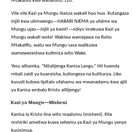
Mtakatifu kwa wanafunzi 120.
Vile vile Kazi ya Mungu ilianza wakati huo huo. Kutangaza
injili kwa ulimwengu—HABARI NJEMA ya ufalme wa
Mungu ujao—injili ya
kweli
!—ndiyo imekuwa Kazi ya
Mungu wakati wote! Wakiwa wamejawa na Roho
Mtakatifu, watu wa Mungu sasa walikuwa
wamewezeshwa kutimiza wito Wake.
Yesu alitamka, “Nitalijenga Kanisa Langu.” Hii huenda
mbali zaidi ya kuanzisha, kuliongeza na kulitunza. Liko
kusudi kubwa lipitalo ufahamu wa mwanadamu kwa ajili
ya Kanisa ambalo Kristo alilijenga!
Kazi ya Mungu—Misheni
Kanisa la Kristo lina wito maalumu (misheni). Kila
mshiriki ameitwa kuwa sehemu ya Kazi ya Mungu yenye
kusisimua.