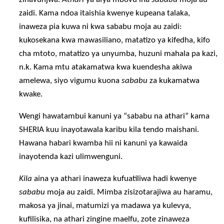
zaidi. Kama ndoa itaishia kwenye kupeana talaka,
inaweza pia kuwa ni kwa sababu moja au zaidi:
kukosekana kwa mawasiliano, matatizo ya kifedha, kifo
cha mtoto, matatizo ya unyumba, huzuni mahala pa kazi,
n.k. Kama mtu atakamatwa kwa kuendesha akiwa
amelewa, siyo vigumu kuona
sababu
za kukamatwa
kwake.
Wengi hawatambui kanuni ya “sababu na athari” kama
SHERIA kuu inayotawala karibu kila tendo maishani.
Hawana habari kwamba hii ni kanuni ya kawaida
inayotenda kazi ulimwenguni.
Kila
aina ya athari inaweza kufuatiliwa hadi kwenye
sababu
moja au zaidi. Mimba zisizotarajiwa au haramu,
makosa ya jinai, matumizi ya madawa ya kulevya,
kufilisika, na athari zingine maelfu, zote zinaweza