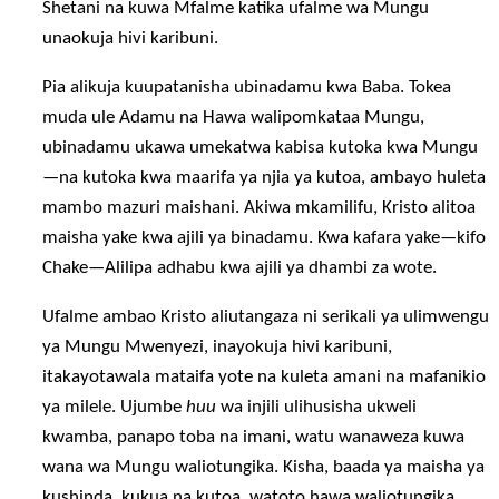
Shetani na kuwa Mfalme katika ufalme wa Mungu
unaokuja hivi karibuni.
Pia alikuja kuupatanisha ubinadamu kwa Baba. Tokea
muda ule Adamu na Hawa walipomkataa Mungu,
ubinadamu ukawa umekatwa kabisa kutoka kwa Mungu
—na kutoka kwa maarifa ya njia ya kutoa, ambayo huleta
mambo mazuri maishani. Akiwa mkamilifu, Kristo alitoa
maisha yake kwa ajili ya binadamu. Kwa kafara yake—kifo
Chake—Alilipa adhabu kwa ajili ya dhambi za wote.
Ufalme ambao Kristo aliutangaza ni serikali ya ulimwengu
ya Mungu Mwenyezi, inayokuja hivi karibuni,
itakayotawala mataifa yote na kuleta amani na mafanikio
ya milele. Ujumbe
huu
wa injili ulihusisha ukweli
kwamba, panapo toba na imani, watu wanaweza kuwa
wana wa Mungu waliotungika. Kisha, baada ya maisha ya
kushinda, kukua na kutoa, watoto hawa waliotungika