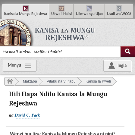
K
anisa
la
M
ungu
R
ejeshwa
U
kweli
H
alisi
U
limwengu
U
jao
U
suli wa
WCG
?
Menyu
Ingia
Maktaba
Vitabu na Vijitabu
Kanisa la Kweli
Hili Hapa Ndilo Kanisa la Mungu
Rejeshwa
na
David C. Pack
Wengi huuliza: Kanisa la Mungu Rejeshwa ni nini?