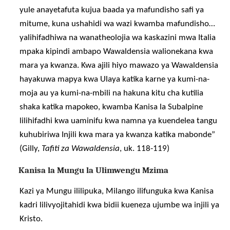
yule anayetafuta kujua baada ya mafundisho safi ya
mitume, kuna ushahidi wa wazi kwamba mafundisho…
yalihifadhiwa na wanatheolojia wa kaskazini mwa Italia
mpaka kipindi ambapo Wawaldensia walionekana kwa
mara ya kwanza. Kwa ajili hiyo mawazo ya Wawaldensia
hayakuwa mapya kwa Ulaya katika karne ya kumi-na-
moja au ya kumi-na-mbili na hakuna kitu cha kutilia
shaka katika mapokeo, kwamba Kanisa la Subalpine
lilihifadhi kwa uaminifu kwa namna ya kuendelea tangu
kuhubiriwa Injili kwa mara ya kwanza katika mabonde”
(Gilly,
Tafiti za Wawaldensia
, uk. 118-119)
Kanisa la Mungu la Ulimwengu Mzima
Kazi ya Mungu ililipuka, Milango ilifunguka kwa Kanisa
kadri lilivyojitahidi kwa bidii kueneza ujumbe wa injili ya
Kristo.