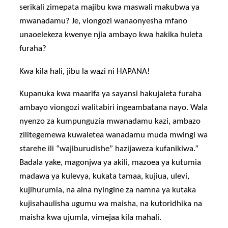
serikali zimepata majibu kwa maswali makubwa ya
mwanadamu? Je, viongozi wanaonyesha mfano
unaoelekeza kwenye njia ambayo kwa hakika huleta
furaha?
Kwa kila hali, jibu la wazi ni HAPANA!
Kupanuka kwa maarifa ya sayansi hakujaleta furaha
ambayo viongozi walitabiri ingeambatana nayo. Wala
nyenzo za kumpunguzia mwanadamu kazi, ambazo
zilitegemewa kuwaletea wanadamu muda mwingi wa
starehe ili “wajiburudishe” hazijaweza kufanikiwa.”
Badala yake, magonjwa ya akili, mazoea ya kutumia
madawa ya kulevya, kukata tamaa, kujiua, ulevi,
kujihurumia, na aina nyingine za namna ya kutaka
kujisahaulisha ugumu wa maisha, na kutoridhika na
maisha kwa ujumla, vimejaa kila mahali.