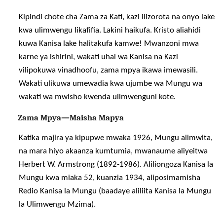
Kipindi chote cha Zama za Kati, kazi ilizorota na onyo lake
kwa ulimwengu likafifia. Lakini haikufa. Kristo aliahidi
kuwa Kanisa lake halitakufa kamwe! Mwanzoni mwa
karne ya ishirini, wakati uhai wa Kanisa na Kazi
vilipokuwa vinadhoofu, zama mpya ikawa imewasili.
Wakati ulikuwa umewadia kwa ujumbe wa Mungu wa
wakati wa mwisho kwenda ulimwenguni kote.
Zama Mpya—Maisha Mapya
Katika majira ya kipupwe mwaka 1926, Mungu alimwita,
na mara hiyo akaanza kumtumia, mwanaume aliyeitwa
Herbert W. Armstrong (1892-1986). Aliliongoza Kanisa la
Mungu kwa miaka 52, kuanzia 1934, aliposimamisha
Redio Kanisa la Mungu (baadaye aliliita Kanisa la Mungu
la Ulimwengu Mzima).