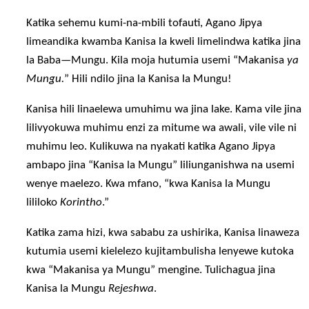
Katika sehemu kumi-na-mbili tofauti, Agano Jipya
limeandika kwamba Kanisa la kweli limelindwa katika jina
la Baba—Mungu. Kila moja hutumia usemi “Makanisa
ya
Mungu.
” Hili ndilo jina la Kanisa la Mungu!
Kanisa hili linaelewa umuhimu wa jina lake. Kama vile jina
lilivyokuwa muhimu enzi za mitume wa awali, vile vile ni
muhimu leo. Kulikuwa na nyakati katika Agano Jipya
ambapo jina “Kanisa la Mungu” liliunganishwa na usemi
wenye maelezo. Kwa mfano, “kwa Kanisa la Mungu
lililoko
Korintho
.”
Katika zama hizi, kwa sababu za ushirika, Kanisa linaweza
kutumia usemi kielelezo kujitambulisha lenyewe kutoka
kwa “Makanisa ya Mungu” mengine. Tulichagua jina
Kanisa la Mungu
Rejeshwa
.