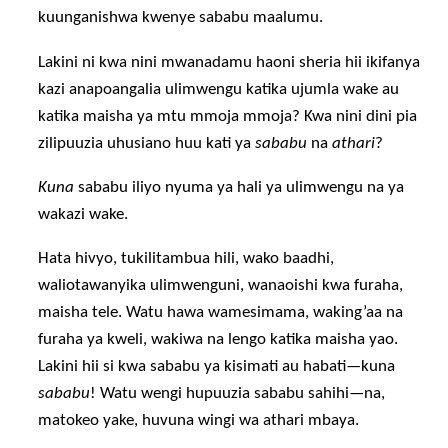
kuunganishwa kwenye sababu maalumu.
Lakini ni kwa nini mwanadamu haoni sheria hii ikifanya
kazi anapoangalia ulimwengu katika ujumla wake au
katika maisha ya mtu mmoja mmoja? Kwa nini dini pia
zilipuuzia uhusiano huu kati ya
sababu
na
athari
?
Kuna
sababu iliyo nyuma ya hali ya ulimwengu na ya
wakazi wake.
Hata hivyo, tukilitambua hili, wako baadhi,
waliotawanyika ulimwenguni, wanaoishi kwa furaha,
maisha tele. Watu hawa wamesimama, waking’aa na
furaha ya kweli, wakiwa na lengo katika maisha yao.
Lakini hii si kwa sababu ya kisimati au habati—kuna
sababu
! Watu wengi hupuuzia sababu sahihi—na,
matokeo yake, huvuna wingi wa athari mbaya.