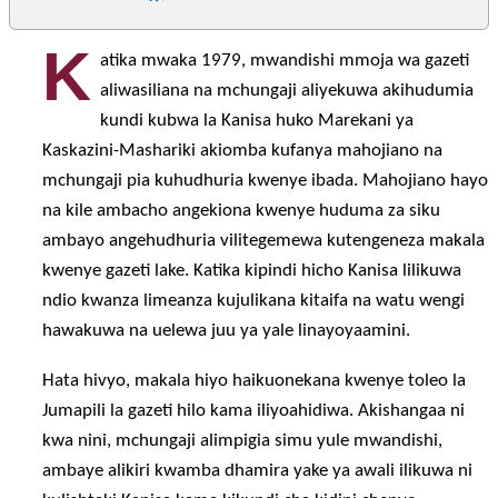
K
atika mwaka 1979, mwandishi mmoja wa gazeti
aliwasiliana na mchungaji aliyekuwa akihudumia
kundi kubwa la Kanisa huko Marekani ya
Kaskazini-Mashariki akiomba kufanya mahojiano na
mchungaji pia kuhudhuria kwenye ibada. Mahojiano hayo
na kile ambacho angekiona kwenye huduma za siku
ambayo angehudhuria vilitegemewa kutengeneza makala
kwenye gazeti lake. Katika kipindi hicho Kanisa lilikuwa
ndio kwanza limeanza kujulikana kitaifa na watu wengi
hawakuwa na uelewa juu ya yale linayoyaamini.
Hata hivyo, makala hiyo haikuonekana kwenye toleo la
Jumapili la gazeti hilo kama iliyoahidiwa. Akishangaa ni
kwa nini, mchungaji alimpigia simu yule mwandishi,
ambaye alikiri kwamba dhamira yake ya awali ilikuwa ni