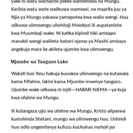
yake ni watu wachache pekee walitembea na Mungu.
Karibia watu wote walikuwa wameasi, na maarifa juu ya
Njia ya Mungu yakawa yamepotea kwa walio wengi. Huu
ulikuwa ulimwengu uliohitaji Mwokozi ili aupatanishe
kwa Muumbaji wake. Ni katika kipindi hiki ambapo
manabii wengi walileta
habari njema
ya Masihi ambaye
angekuja mara ile akileta ujumbe kwa ulimwengu.
Mjumbe na Tangazo Lake
Wakati
huo
Yesu hakuja kuuokoa ulimwengu na kutawala
kama Mfalme, lakini kama Mjumbe mwenye tangazo.
Ujumbe wake ulikuwa ni injili—HABARI NJEMA—ya kuja
kwa ufalme wa Mungu.
Ili kutangaza ujio wa ufalme wa Mungu, Kristo alipaswa
kumshinda Shetani, mungu wa ulimwengu huu. Ushindi
huu ndio ungemfanya kufuzu
kuchukua mahali pa