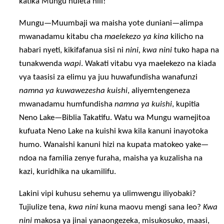
katika Mungu huleta hili!
Mungu—Muumbaji wa maisha yote duniani—alimpa
mwanadamu kitabu cha
maelekezo ya kina
kilicho na
habari nyeti, kikifafanua sisi ni
nini, kwa nini
tuko hapa na
tunakwenda
wapi
. Wakati vitabu vya maelekezo na kiada
vya taasisi za elimu ya juu huwafundisha wanafunzi
namna ya kuwawezesha kuishi
, aliyemtengeneza
mwanadamu humfundisha
namna ya kuishi
, kupitia
Neno Lake—Biblia Takatifu. Watu wa Mungu wamejitoa
kufuata Neno Lake na kuishi kwa kila kanuni inayotoka
humo. Wanaishi kanuni hizi na kupata matokeo yake—
ndoa na familia zenye furaha, maisha ya kuzalisha na
kazi, kuridhika na ukamilifu.
Lakini vipi kuhusu sehemu ya ulimwengu iliyobaki?
Tujiulize tena,
kwa nini
kuna maovu mengi sana leo?
Kwa
nini
makosa ya jinai yanaongezeka, misukosuko, maasi,