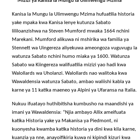
Mizizi ya Kanisa la Mungu la Ulimwengu Mzima
Kanisa la Mungu la Ulimwengu Mzima hufuatilia historia
yake mpaka kwa Kanisa lenye kutunza Sabato
lililoanzishwa na Steven Mumford mwaka 1664 nchini
Marekani. Mumford alikuwa ni mshirika wa familia ya
Stennett wa Uingereza aliyekuwa ameongoza vuguvugu la
watunza Sabato nchini humo miaka ya 1600. Watunza
Sabato wa Kiingereza walifuatilia mizizi yao hadi kwa
Walollards wa Uholanzi. Walollards nao walitoka kwa
Wawaldensia watunza Sabato, ambao waliishi kabla ya
karne ya 11 katika maeneo ya Alpini ya Ufaransa na Italia.
Nukuu ifuatayo huthibitisha kumbusho na maandishi ya
imani ya Wawaldensia: “Njia ambayo Allix ameifuata
katika Historia yake ya Makanisa ya Piedmont, ni
kuonyesha kwamba katika historia ya dini kwa kila karne,
kuanzia ya nne, anayoifikiria kuwa ni kipindi kizuri kwa