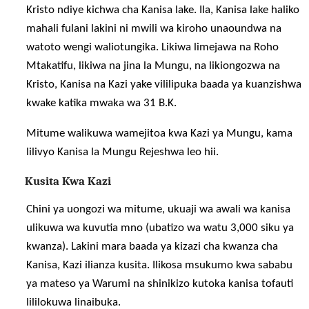
Kristo ndiye kichwa cha Kanisa lake. Ila, Kanisa lake haliko
mahali fulani lakini ni mwili wa kiroho unaoundwa na
watoto wengi waliotungika. Likiwa limejawa na Roho
Mtakatifu, likiwa na jina la Mungu, na likiongozwa na
Kristo, Kanisa na Kazi yake vililipuka baada ya kuanzishwa
kwake katika mwaka wa 31 B.K.
Mitume walikuwa wamejitoa kwa Kazi ya Mungu, kama
lilivyo Kanisa la Mungu Rejeshwa leo hii.
Kusita Kwa Kazi
Chini ya uongozi wa mitume, ukuaji wa awali wa kanisa
ulikuwa wa kuvutia mno (ubatizo wa watu 3,000 siku ya
kwanza). Lakini mara baada ya kizazi cha kwanza cha
Kanisa, Kazi ilianza kusita. Ilikosa msukumo kwa sababu
ya mateso ya Warumi na shinikizo kutoka kanisa tofauti
lililokuwa linaibuka.