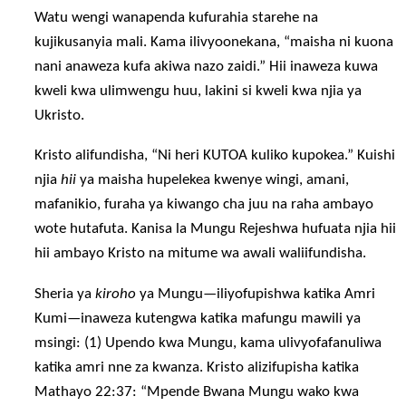
Watu wengi wanapenda kufurahia starehe na
kujikusanyia mali. Kama ilivyoonekana, “maisha ni kuona
nani anaweza kufa akiwa nazo zaidi.” Hii inaweza kuwa
kweli kwa ulimwengu huu, lakini si kweli kwa njia ya
Ukristo.
Kristo alifundisha, “Ni heri KUTOA kuliko kupokea.” Kuishi
njia
hii
ya maisha hupelekea kwenye wingi, amani,
mafanikio, furaha ya kiwango cha juu na raha ambayo
wote hutafuta. Kanisa la Mungu Rejeshwa hufuata njia hii
hii ambayo Kristo na mitume wa awali waliifundisha.
Sheria ya
kiroho
ya Mungu—iliyofupishwa katika Amri
Kumi—inaweza kutengwa katika mafungu mawili ya
msingi: (1) Upendo kwa Mungu, kama ulivyofafanuliwa
katika amri nne za kwanza. Kristo alizifupisha katika
Mathayo 22:37: “Mpende Bwana Mungu wako kwa