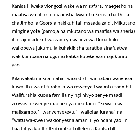
Kanisa liliweka viongozi wake wa misafara, maegesho na
maafisa wa ulinzi ilimaanisha kwamba Kikosi cha Doria
cha Jimbo la Georgia hakikuhitaji msaada zaidi. Mikutano
mingine yote (pamoja na mkutano wa maafisa wa sheria)
ilihitaji idadi kubwa zaidi ya walinzi wa Doria huku
waliopewa jukumu la kuhakikisha taratibu zinafuatwa
wakikumbana na ugumu katika kutekeleza majukumu
yao.
Kila wakati na kila mahali waandishi wa habari walieleza
kuwa ilikuwa ni furaha kuwa mwenyeji wa mikutano hii.
Walifurahia kuona familia nyingi hivyo zenye maadili
zikiwasili kwenye maeneo ya mikutano. “Si watu wa
majigambo,” “wanyenyekevu,” “waliojaa furaha” na
“watu wa-kweli wakionyesha amani iliyo ndani yao” ni
baadhi ya kauli zilizotumika kulielezea Kanisa hili.