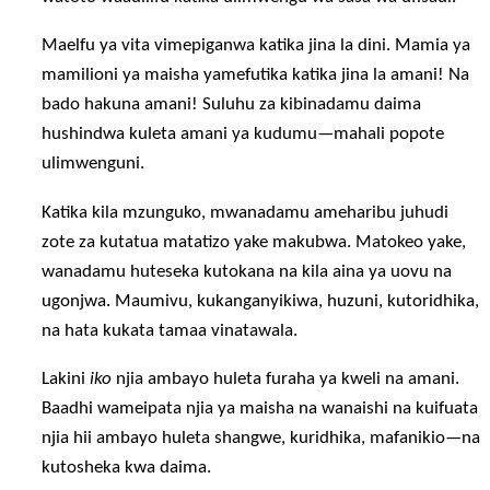
Maelfu ya vita vimepiganwa katika jina la dini. Mamia ya
mamilioni ya maisha yamefutika katika jina la amani! Na
bado hakuna amani! Suluhu za kibinadamu daima
hushindwa kuleta amani ya kudumu—mahali popote
ulimwenguni.
Katika kila mzunguko, mwanadamu ameharibu juhudi
zote za kutatua matatizo yake makubwa. Matokeo yake,
wanadamu huteseka kutokana na kila aina ya uovu na
ugonjwa. Maumivu, kukanganyikiwa, huzuni, kutoridhika,
na hata kukata tamaa vinatawala.
Lakini
iko
njia ambayo huleta furaha ya kweli na amani.
Baadhi wameipata njia ya maisha na wanaishi na kuifuata
njia hii ambayo huleta shangwe, kuridhika, mafanikio—na
kutosheka kwa daima.