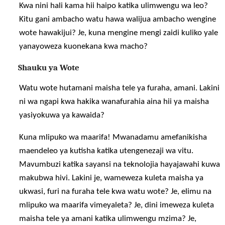
Kwa nini hali kama hii haipo katika ulimwengu wa leo?
Kitu gani ambacho watu hawa walijua ambacho wengine
wote hawakijui? Je, kuna mengine mengi zaidi kuliko yale
yanayoweza kuonekana kwa macho?
Shauku ya Wote
Watu wote hutamani maisha tele ya furaha, amani. Lakini
ni wa ngapi kwa hakika wanafurahia aina hii ya maisha
yasiyokuwa ya kawaida?
Kuna mlipuko wa maarifa! Mwanadamu amefanikisha
maendeleo ya kutisha katika utengenezaji wa vitu.
Mavumbuzi katika sayansi na teknolojia hayajawahi kuwa
makubwa hivi. Lakini je, wameweza kuleta maisha ya
ukwasi, furi na furaha tele kwa watu wote? Je, elimu na
mlipuko wa maarifa vimeyaleta? Je, dini imeweza kuleta
maisha tele ya amani katika ulimwengu mzima? Je,