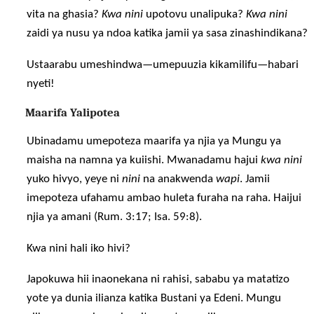
vita na ghasia?
Kwa nini
upotovu unalipuka?
Kwa nini
zaidi ya nusu ya ndoa katika jamii ya sasa zinashindikana?
Ustaarabu umeshindwa—umepuuzia kikamilifu—habari
nyeti!
Maarifa Yalipotea
Ubinadamu umepoteza maarifa ya njia ya Mungu ya
maisha na namna ya kuiishi. Mwanadamu hajui
kwa nini
yuko hivyo, yeye ni
nini
na anakwenda
wapi
. Jamii
imepoteza ufahamu ambao huleta furaha na raha. Haijui
njia ya amani (Rum. 3:17; Isa. 59:8).
Kwa nini hali iko hivi?
Japokuwa hii inaonekana ni rahisi, sababu ya matatizo
yote ya dunia ilianza katika Bustani ya Edeni. Mungu