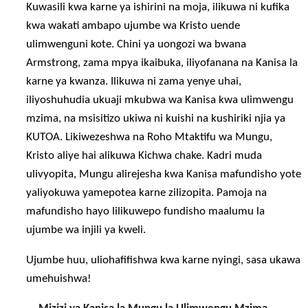
Kuwasili kwa karne ya ishirini na moja, ilikuwa ni kufika
kwa wakati ambapo ujumbe wa Kristo uende
ulimwenguni kote. Chini ya uongozi wa bwana
Armstrong, zama mpya ikaibuka, iliyofanana na Kanisa la
karne ya kwanza. Ilikuwa ni zama yenye uhai,
iliyoshuhudia ukuaji mkubwa wa Kanisa kwa ulimwengu
mzima, na msisitizo ukiwa ni kuishi na kushiriki njia ya
KUTOA. Likiwezeshwa na Roho Mtaktifu wa Mungu,
Kristo aliye hai alikuwa Kichwa chake. Kadri muda
ulivyopita, Mungu alirejesha kwa Kanisa mafundisho yote
yaliyokuwa yamepotea karne zilizopita. Pamoja na
mafundisho hayo lilikuwepo fundisho maalumu la
ujumbe wa injili ya kweli.
Ujumbe huu, uliohafifishwa kwa karne nyingi, sasa ukawa
umehuishwa!