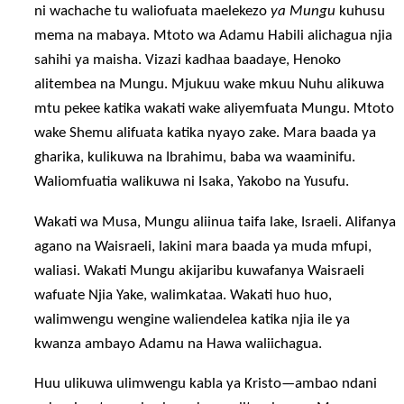
ni wachache tu waliofuata maelekezo
ya Mungu
kuhusu
mema na mabaya. Mtoto wa Adamu Habili alichagua njia
sahihi ya maisha. Vizazi kadhaa baadaye, Henoko
alitembea na Mungu. Mjukuu wake mkuu Nuhu alikuwa
mtu pekee katika wakati wake aliyemfuata Mungu. Mtoto
wake Shemu alifuata katika nyayo zake. Mara baada ya
gharika, kulikuwa na Ibrahimu, baba wa waaminifu.
Waliomfuatia walikuwa ni Isaka, Yakobo na Yusufu.
Wakati wa Musa, Mungu aliinua taifa lake, Israeli. Alifanya
agano na Waisraeli, lakini mara baada ya muda mfupi,
waliasi. Wakati Mungu akijaribu kuwafanya Waisraeli
wafuate Njia Yake, walimkataa. Wakati huo huo,
walimwengu wengine waliendelea katika njia ile ya
kwanza ambayo Adamu na Hawa waliichagua.
Huu ulikuwa ulimwengu kabla ya Kristo—ambao ndani