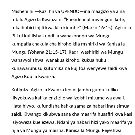
Misheni hii—Kazi hii ya UPENDO—ina maagizo ya aina
mbili. Agizo la Kwanza ni “Enendeni ulimwenguni kote,
mkaihubiri injili kwa kila kiumbe” (Marko 16:15). Agizo la
Pili ni kulilisha kundi la wanakondoo wa Mungu—
kumpatia chakula cha kiroho kila mshiriki wa Kanisa la
Mungu (Yohana 21:15-17). Kadri washiriki wa Mungu
wanavyolishwa, wanakua kiroho, kukua huku
kunawaruhusu kutumika na kujitoa wenyewe zaidi kwa
Agizo Kuu la Kwanza.
Kutimiza Agizo la Kwanza leo ni jambo gumu kuliko
ilivyokuwa katika enzi zile walizoishi mitume wa awali.
Hata hivyo, kufundisha katika zama za habari inasisimua
zaidi. Kiwango kikubwa sana cha maarifa husafiri kwa kasi
isiyoweza kuelezewa. Ndani ya habari hizi yako maarifa ya
njia ya Mungu ya maisha. Kanisa la Mungu Rejeshwa