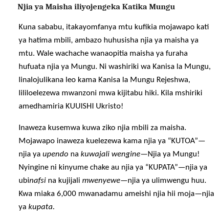
Njia ya Maisha iliyojengeka Katika Mungu
Kuna sababu, itakayomfanya mtu kufikia mojawapo kati
ya hatima mbili, ambazo huhusisha njia ya maisha ya
mtu. Wale wachache wanaopitia maisha ya furaha
hufuata njia ya Mungu. Ni washiriki wa Kanisa la Mungu,
linalojulikana leo kama Kanisa la Mungu Rejeshwa,
lililoelezewa mwanzoni mwa kijitabu hiki. Kila mshiriki
amedhamiria KUUISHI Ukristo!
Inaweza kusemwa kuwa ziko njia mbili za maisha.
Mojawapo inaweza kuelezewa kama njia ya “KUTOA”—
njia ya
upendo
na
kuwajali wengine
—Njia ya Mungu!
Nyingine ni kinyume chake au njia ya “KUPATA”—njia ya
ubi
nafsi
na kujijali
mwenyewe
—njia ya ulimwengu huu.
Kwa miaka 6,000 mwanadamu ameishi njia hii moja—njia
ya
kupata.