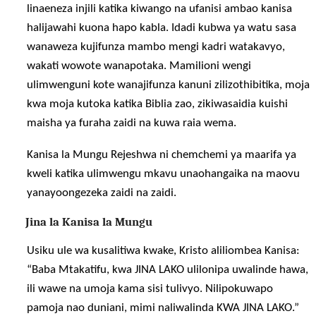
linaeneza injili katika kiwango na ufanisi ambao kanisa
halijawahi kuona hapo kabla. Idadi kubwa ya watu sasa
wanaweza kujifunza mambo mengi kadri watakavyo,
wakati wowote wanapotaka. Mamilioni wengi
ulimwenguni kote wanajifunza kanuni zilizothibitika, moja
kwa moja kutoka katika Biblia zao, zikiwasaidia kuishi
maisha ya furaha zaidi na kuwa raia wema.
Kanisa la Mungu Rejeshwa ni chemchemi ya maarifa ya
kweli katika ulimwengu mkavu unaohangaika na maovu
yanayoongezeka zaidi na zaidi.
Jina la Kanisa la Mungu
Usiku ule wa kusalitiwa kwake, Kristo aliliombea Kanisa:
“Baba Mtakatifu, kwa JINA LAKO ulilonipa uwalinde hawa,
ili wawe na umoja kama sisi tulivyo. Nilipokuwapo
pamoja nao duniani, mimi naliwalinda KWA JINA LAKO.”