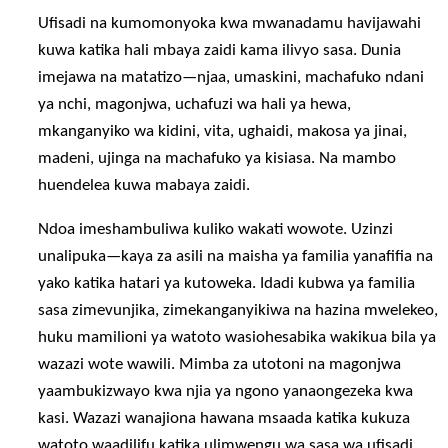
Ufisadi na kumomonyoka kwa mwanadamu havijawahi
kuwa katika hali mbaya zaidi kama ilivyo sasa. Dunia
imejawa na matatizo—njaa, umaskini, machafuko ndani
ya nchi, magonjwa, uchafuzi wa hali ya hewa,
mkanganyiko wa kidini, vita, ughaidi, makosa ya jinai,
madeni, ujinga na machafuko ya kisiasa. Na mambo
huendelea kuwa mabaya zaidi.
Ndoa imeshambuliwa kuliko wakati wowote. Uzinzi
unalipuka—kaya za asili na maisha ya familia yanafifia na
yako katika hatari ya kutoweka. Idadi kubwa ya familia
sasa zimevunjika, zimekanganyikiwa na hazina mwelekeo,
huku mamilioni ya watoto wasiohesabika wakikua bila ya
wazazi wote wawili. Mimba za utotoni na magonjwa
yaambukizwayo kwa njia ya ngono yanaongezeka kwa
kasi. Wazazi wanajiona hawana msaada katika kukuza
watoto waadilifu katika ulimwengu wa sasa wa ufisadi.