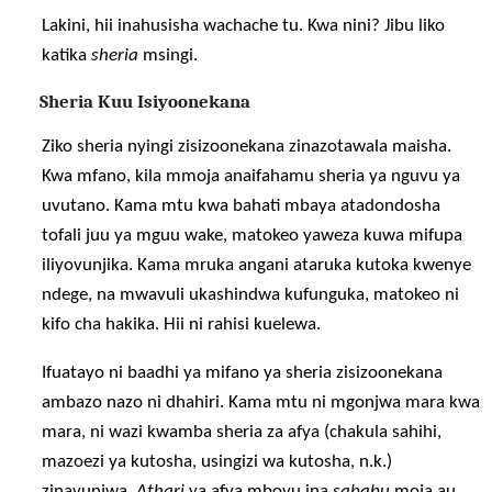
Lakini, hii inahusisha wachache tu. Kwa nini? Jibu liko
katika
sheria
msingi.
Sheria Kuu Isiyoonekana
Ziko sheria nyingi zisizoonekana zinazotawala maisha.
Kwa mfano, kila mmoja anaifahamu sheria ya nguvu ya
uvutano. Kama mtu kwa bahati mbaya atadondosha
tofali juu ya mguu wake, matokeo yaweza kuwa mifupa
iliyovunjika. Kama mruka angani ataruka kutoka kwenye
ndege, na mwavuli ukashindwa kufunguka, matokeo ni
kifo cha hakika. Hii ni rahisi kuelewa.
Ifuatayo ni baadhi ya mifano ya sheria zisizoonekana
ambazo nazo ni dhahiri. Kama mtu ni mgonjwa mara kwa
mara, ni wazi kwamba sheria za afya (chakula sahihi,
mazoezi ya kutosha, usingizi wa kutosha, n.k.)
zinavunjwa.
Athari
ya afya mbovu ina
sababu
moja au