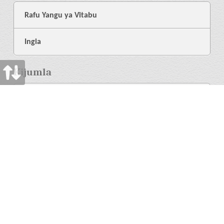
Rafu Yangu ya Vitabu
Ingia
Kijumla
Kuhusu Sisi
Maktaba
Msaada
Lugha
Zaidi