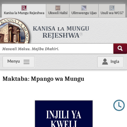
K
anisa
la
M
ungu
R
ejeshwa
U
kweli
H
alisi
U
limwengu
U
jao
U
suli wa
WCG
?
Menyu
Ingia
Maktaba: Mpango wa Mungu