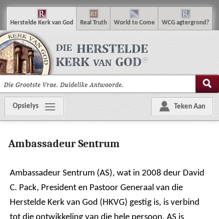
H
erstelde
K
erk van
G
od
R
eal
T
ruth
W
orld
t
o
C
ome
WCG
agtergrond
?
Opsielys
Teken Aan
Ambassadeur Sentrum
Ambassadeur Sentrum (AS), wat in 2008 deur David
C. Pack, President en Pastoor Generaal van die
Herstelde Kerk van God (HKVG) gestig is, is verbind
tot die ontwikkeling van die hele persoon. AS is