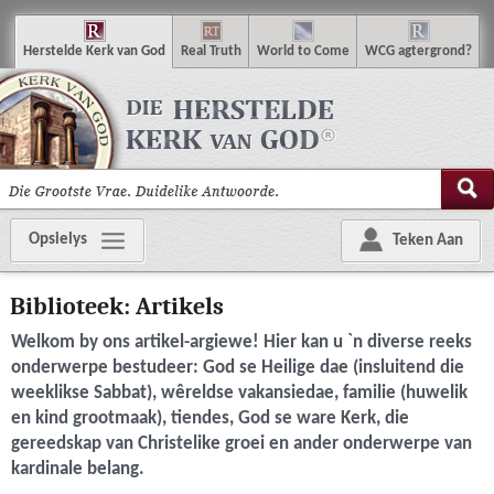
H
erstelde
K
erk van
G
od
R
eal
T
ruth
W
orld
t
o
C
ome
WCG
agtergrond
?
Opsielys
Teken Aan
Biblioteek: Artikels
Welkom by ons artikel-argiewe! Hier kan u `n diverse reeks
onderwerpe bestudeer: God se Heilige dae (insluitend die
weeklikse Sabbat), wêreldse vakansiedae, familie (huwelik
en kind grootmaak), tiendes, God se ware Kerk, die
gereedskap van Christelike groei en ander onderwerpe van
kardinale belang.