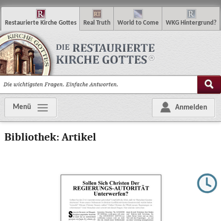
R
estaurierte
K
irche
G
ottes
R
eal
T
ruth
W
orld
t
o
C
ome
WKG
Hintergrund
?
Menü
Anmelden
Bibliothek: Artikel