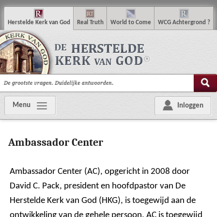
H
erstelde
K
erk van
G
od
R
eal
T
ruth
W
orld
t
o
C
ome
WCG
Achtergrond
?
Menu
Inloggen
Ambassador Center
Ambassador Center (AC), opgericht in 2008 door
David C. Pack, president en hoofdpastor van De
Herstelde Kerk van God (HKG), is toegewijd aan de
ontwikkeling van de gehele persoon. AC is toegewijd