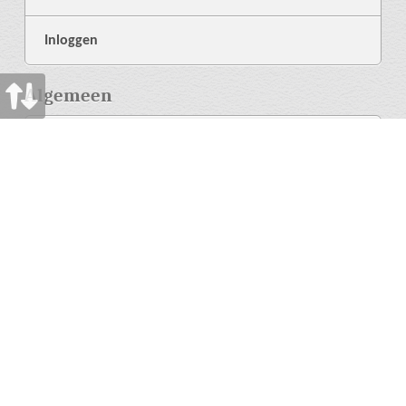
Inloggen
Algemeen
Over ons
Bibliotheek
Hulp
Taal
Meer
Privacybeleid