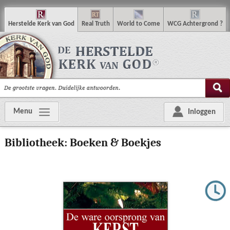
H
erstelde
K
erk van
G
od
R
eal
T
ruth
W
orld
t
o
C
ome
WCG
Achtergrond
?
Menu
Inloggen
Bibliotheek: Boeken & Boekjes