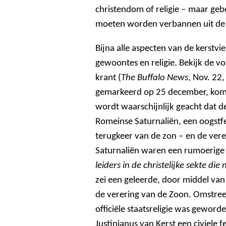
christendom of religie ‒ maar gebe
moeten worden verbannen uit de 
Bijna alle aspecten van de kerst
gewoontes en religie. Bekijk de v
krant (
The Buffalo News
, Nov. 22
gemarkeerd op 25 december, komt
wordt waarschijnlijk geacht dat d
Romeinse Saturnaliën, een oogst
terugkeer van de zon ‒ en de ver
Saturnaliën waren een rumoerige 
leiders in de christelijke sekte di
zei een geleerde, door middel va
de verering van de Zoon. Omstree
officiële staatsreligie was geword
Justinianus van Kerst een civiele f