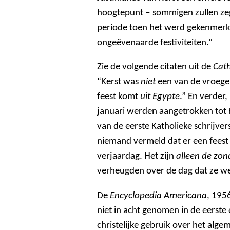
hoogtepunt ‒ sommigen zullen ze
periode toen het werd gekenmerk
ongeëvenaarde festiviteiten.”
Zie de volgende citaten uit de
Cath
“Kerst was
niet
een van de vroeger
feest komt
uit Egypte
.” En verder
januari werden aangetrokken tot 
van de eerste Katholieke schrijver
niemand vermeld dat er een feest
verjaardag. Het zijn
alleen de zo
verheugden over de dag dat ze we
De
Encyclopedia Americana
, 195
niet in acht genomen in de eerste
christelijke gebruik over het alg