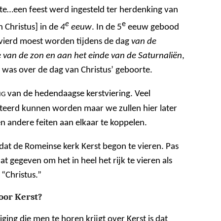
e…een feest werd ingesteld ter herdenking van
e
e
 Christus] in de
4
eeuw
. In de 5
eeuw gebood
gevierd moest worden tijdens de dag
van de
e van de zon en aan het einde van de Saturnaliën
,
 was over de dag van Christus’ geboorte.
van de hedendaagse kerstviering. Veel
NG
teerd kunnen worden maar we zullen hier later
 andere feiten aan elkaar te koppelen.
dat de Romeinse kerk Kerst begon te vieren. Pas
 gegeven om het in heel het rijk te vieren als
 “Christus.”
oor Kerst?
ging die men te horen krijgt over Kerst is dat