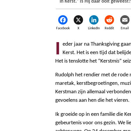
in Kerst.” Is Hij daar ooit gewees
Facebook
X
LinkedIn
Reddit
Email
I
eder jaar na Thanksgiving ga
Kerst. Het is een tijd dat beli
Het is tenslotte het “Kerst
mis
” sei
Rudolph het rendier met de rode 
maretak, kerstbegroetingen, muzi
Kerstman zijn allemaal verbonden
gevoelens aan hen die het vieren.
Ik groeide op in een familie die Ke
gebeurtenis voor ons gezin. We l