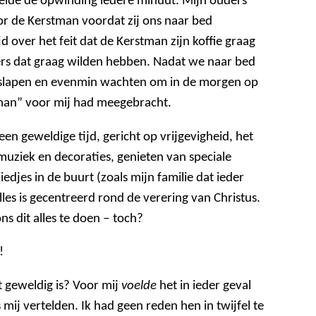
ide de opwinding iedere minuut. Mijn ouders
oor de Kerstman voordat zij ons naar bed
d over het feit dat de Kerstman zijn koffie graag
ers dat graag wilden hebben. Nadat we naar bed
t slapen en evenmin wachten om in de morgen op
tman” voor mij had meegebracht.
een geweldige tijd, gericht op vrijgevigheid, het
uziek en decoraties, genieten van speciale
edjes in de buurt (zoals mijn familie dat ieder
lles is gecentreerd rond de verering van Christus.
ns dit alles te doen ‒ toch?
!
geweldig is? Voor mij
voelde
het in ieder geval
mij vertelden. Ik had geen reden hen in twijfel te