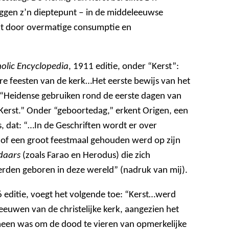
ggen z’n dieptepunt ‒ in de middeleeuwse
t door overmatige consumptie en
olic Encyclopedia
, 1911 editie, onder “Kerst”:
e feesten van de kerk…Het eerste bewijs van het
, “Heidense gebruiken rond de eerste dagen van
Kerst.” Onder “geboortedag,” erkent Origen, een
s, dat: “…In de Geschriften wordt er over
 of een groot feestmaal gehouden werd op zijn
ndaars
(zoals Farao en Herodus) die zich
rden geboren in deze wereld” (nadruk van mij).
6 editie, voegt het volgende toe: “Kerst…werd
 eeuwen van de christelijke kerk, aangezien het
emeen was om de dood te vieren van opmerkelijke