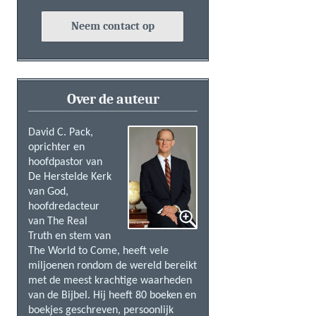
Neem contact op
Over de auteur
David C. Pack,
oprichter en
hoofdpastor van
De Herstelde Kerk
van God,
hoofdredacteur
van The Real
Truth en stem van
The World to Come, heeft vele
miljoenen rondom de wereld bereikt
met de meest krachtige waarheden
van de Bijbel. Hij heeft 80 boeken en
boekjes geschreven, persoonlijk