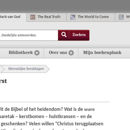
K
erk van
G
od
The
R
eal
T
ruth
The
W
orld
t
o
C
ome
W
Zoeken
Bibliotheek
Over ons
Mijn boekenplank
Menselijke feestdagen
rst
it de Bijbel of het heidendom? Wat is de
ware
aretak ‒ kerstbomen ‒ hulstkransen ‒ en de
 geschenken? Velen willen “Christus terugplaatsen