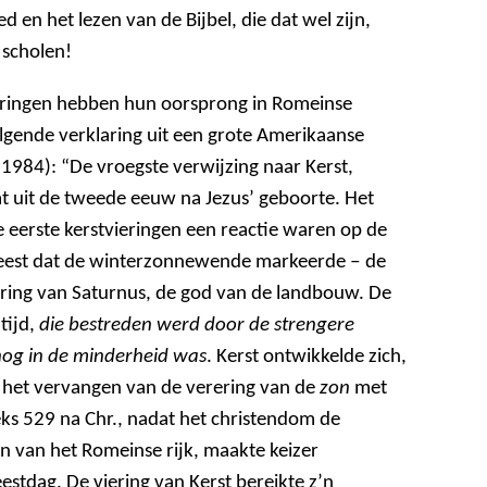
d en het lezen van de Bijbel, die dat wel zijn,
scholen!
vieringen hebben hun oorsprong in Romeinse
olgende verklaring uit een grote Amerikaanse
, 1984): “De vroegste verwijzing naar Kerst,
 uit de tweede eeuw na Jezus’ geboorte. Het
e eerste kerstvieringen een reactie waren op de
feest dat de winterzonnewende markeerde ‒ de
ering van Saturnus, de god van de landbouw. De
tijd,
die bestreden werd door de strengere
e nog in de minderheid was
. Kerst ontwikkelde zich,
n het vervangen van de verering van de
zon
met
ks 529 na Chr., nadat het christendom de
en van het Romeinse rijk, maakte keizer
eestdag. De viering van Kerst bereikte z’n