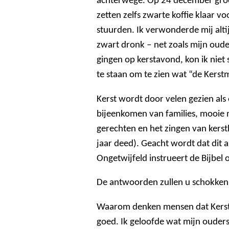
achterwege. Op 24 december groe
zetten zelfs zwarte koffie klaar v
stuurden. Ik verwonderde mij altij
zwart dronk ‒ net zoals mijn oud
gingen op kerstavond, kon ik nie
te staan om te zien wat “de Kers
Kerst wordt door velen gezien als 
bijeenkomen van families, mooie m
gerechten en het zingen van kerstli
jaar deed). Geacht wordt dat dit a
Ongetwijfeld instrueert de Bijbel o
De antwoorden zullen u schokken
Waarom denken mensen dat Kerst 
goed. Ik geloofde wat mijn ouders 