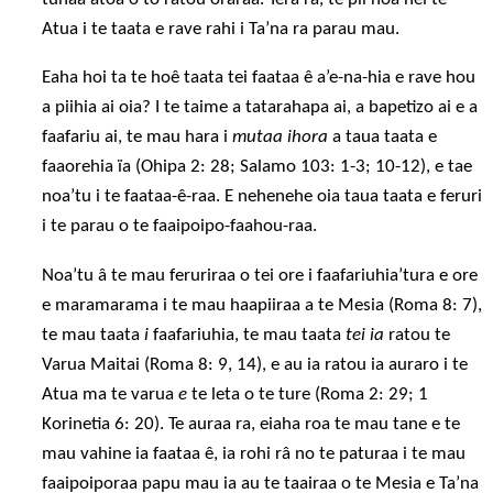
Atua i te taata e rave rahi i Ta’na ra parau mau.
Eaha hoi ta te hoê taata tei faataa ê a’e-na-hia e rave hou
a piihia ai oia? I te taime a tatarahapa ai, a bapetizo ai e a
faafariu ai, te mau hara i
mutaa ihora
a taua taata e
faaorehia ïa (Ohipa 2: 28; Salamo 103: 1-3; 10-12), e tae
noa’tu i te faataa-ê-raa. E nehenehe oia taua taata e feruri
i te parau o te faaipoipo-faahou-raa.
Noa’tu â te mau feruriraa o tei ore i faafariuhia’tura e ore
e maramarama i te mau haapiiraa a te Mesia (Roma 8: 7),
te mau taata
i
faafariuhia, te mau taata
tei ia
ratou te
Varua Maitai (Roma 8: 9, 14), e au ia ratou ia auraro i te
Atua ma te varua
e
te leta o te ture (Roma 2: 29; 1
Korinetia 6: 20). Te auraa ra, eiaha roa te mau tane e te
mau vahine ia faataa ê, ia rohi râ no te paturaa i te mau
faaipoiporaa papu mau ia au te taairaa o te Mesia e Ta’na