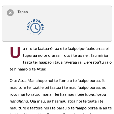
Tapao
U
a riro te faataa-ê-raa e te faaipoipo-faahou-raa ei
tupuraa no te oraraa i roto i te ao nei. Tau mirioni
taata tei haapao i taua raveraa ra. E ere roa’tu râ o
te hinaaro o te Atua!
O te Atua Manahope hoi te Tumu o te faaipoiporaa. Te
mau ture tei taati e tei faataa i te mau faaipoiporaa, no
roto mai to ratou mana i Tei haamau i teie
faanahoraa
hanahana
. Oia mau, ua haamau atoa hoi te taata i te
mau ture e faatere nei i te parau o te faaipoiporaa ia au te