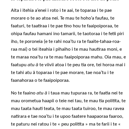
Aita i itehia a’enei i roto i te aai, te toparaa i te pae
morare o te ao atoa nei. Te mau te hoho’a faufau, te
faaturi, te taatiraa i te pae tino hou te faaipoiporaa, te
ohipa faufau hamani ino tamarii, te taotoraa i te fetii piri
iho, te poroneia (e te rahi noa’tu ra te faaite-tahaa-roa-
raa mai) o tei iteahia i pihaiho i te mau hautiraa moni, e
te maraa noa’tu ra te mau faaipoiporaa mahu. Oia mau, e
faatupu
atu â
te viivii atoa i te peu tia ore, tei horoa mai i
te tahi atu â toparaa i te pae morare, tae noa’tu i te
faanahoraa o te faaipoiporaa.
No te faaino
atu â
i taua mau tupuraa ra, te faatia nei te
mau orometua haapii o teie nei tau, te mau tia politita, te
mau taata hauti teata, te mau taata tuiroo, te mau ravea
natirara e tae noa’tu i te upoo faatere haapaoraa faaroo,
te paturu nei ratou i te « peu politita » ma te farii i te «