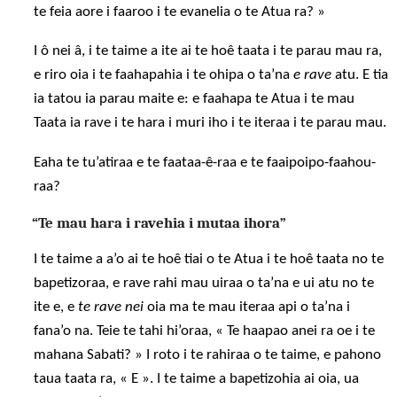
te feia aore i faaroo i te evanelia o te Atua ra? »
I ô nei â, i te taime a ite ai te hoê taata i te parau mau ra,
e riro oia i te faahapahia i te ohipa o ta’na
e rave
atu. E tia
ia tatou ia parau maite e: e faahapa te Atua i te mau
Taata ia rave i te hara i muri iho i te iteraa i te parau mau.
Eaha te tu’atiraa e te faataa-ê-raa e te faaipoipo-faahou-
raa?
“Te mau hara i ravehia i mutaa ihora”
I te taime a a’o ai te hoê tiai o te Atua i te hoê taata no te
bapetizoraa, e rave rahi mau uiraa o ta’na e ui atu no te
ite e, e
te rave nei
oia ma te mau iteraa api o ta’na i
fana’o na. Teie te tahi hi’oraa, « Te haapao anei ra oe i te
mahana Sabati? » I roto i te rahiraa o te taime, e pahono
taua taata ra, « E ». I te taime a bapetizohia ai oia, ua