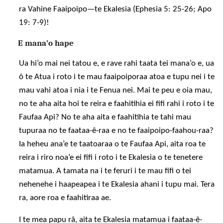
ra Vahine Faaipoipo—te Ekalesia (Ephesia 5: 25-26; Apo
19: 7-9)!
E mana’o hape
Ua hi’o mai nei tatou e, e rave rahi taata tei mana’o e, ua
ô te Atua i roto i te mau faaipoiporaa atoa e tupu nei i te
mau vahi atoa i nia i te Fenua nei. Mai te peu e oia mau,
no te aha aita hoi te reira e faahitihia ei fifi rahi i roto i te
Faufaa Api? No te aha aita e faahitihia te tahi mau
tupuraa no te faataa-ê-raa e no te faaipoipo-faahou-raa?
Ia heheu ana’e te taatoaraa o te Faufaa Api, aita roa te
reira i riro noa’e ei fifi i roto i te Ekalesia o te tenetere
matamua. A tamata na i te feruri i te mau fifi o tei
nehenehe i haapeapea i te Ekalesia ahani i tupu mai. Tera
ra, aore roa e faahitiraa ae.
I te mea papu râ, aita te Ekalesia matamua i faataa-ê-