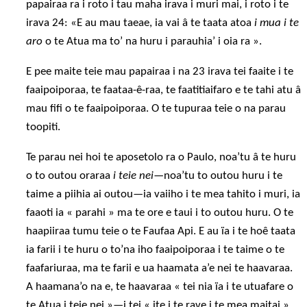
papairaa ra i roto i tau maha irava i muri mai, i roto i te
irava 24: «E au mau taeae, ia vai â te taata atoa
i mua i te
aro
o te Atua ma to’ na huru i parauhia’ i oia ra ».
E pee maite teie mau papairaa i na 23 irava tei faaite i te
faaipoiporaa, te faataa-ê-raa, te faatitiaifaro e te tahi atu â
mau fifi o te faaipoiporaa. O te tupuraa teie o na parau
toopiti.
Te parau nei hoi te aposetolo ra o Paulo, noa’tu â te huru
o to outou oraraa
i teie nei
—noa’tu to outou huru i te
taime a piihia ai outou—ia vaiiho i te mea tahito i muri, ia
faaoti ia « parahi » ma te ore e taui i to outou huru. O te
haapiiraa tumu teie o te Faufaa Api. E au ïa i te hoê taata
ia farii i te huru o to’na iho faaipoiporaa i te taime o te
faafariuraa, ma te farii e ua haamata a’e nei te haavaraa.
A haamana’o na e, te haavaraa « tei nia ïa i te utuafare o
te Atua i teie nei »—i tei « ite i te rave i te mea maitai ».