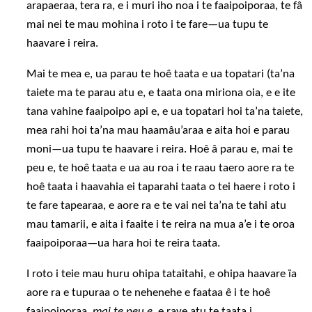
arapaeraa, tera ra, e i muri iho noa i te faaipoiporaa, te fâ
mai nei te mau mohina i roto i te fare—ua tupu te
haavare i reira.
Mai te mea e, ua parau te hoê taata e ua topatari (ta’na
taiete ma te parau atu e, e taata ona miriona oia, e e ite
tana vahine faaipoipo api e, e ua topatari hoi ta’na taiete,
mea rahi hoi ta’na mau haamâu’araa e aita hoi e parau
moni—ua tupu te haavare i reira. Hoê â parau e, mai te
peu e, te hoê taata e ua au roa i te raau taero aore ra te
hoê taata i haavahia ei taparahi taata o tei haere i roto i
te fare tapearaa, e aore ra e te vai nei ta’na te tahi atu
mau tamarii, e aita i faaite i te reira na mua a’e i te oroa
faaipoiporaa—ua hara hoi te reira taata.
I roto i teie mau huru ohipa tataitahi, e ohipa haavare ïa
aore ra e tupuraa o te nehenehe e faataa ê i te hoê
faaipoiporaa,
mai te peu e
, e rave atu te taata i