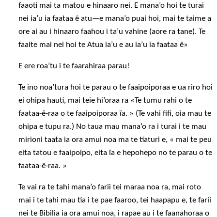
faaoti mai ta matou e hinaaro nei. E mana’o hoi te turai
nei ia’u ia faataa ê atu—e mana’o puai hoi, mai te taime a
ore ai au i hinaaro faahou i ta’u vahine (aore ra tane). Te
faaite mai nei hoi te Atua ia’u e au ia’u ia faataa ê»
E ere roa’tu i te faarahiraa parau!
Te ino noa’tura hoi te parau o te faaipoiporaa e ua riro hoi
ei ohipa hauti, mai teie hi’oraa ra «Te tumu rahi o te
faataa-ê-raa o te faaipoiporaa ïa. » (Te vahi fifi, oia mau te
ohipa e tupu ra.) No taua mau mana’o ra i turai i te mau
mirioni taata ia ora amui noa ma te tiaturi e, « mai te peu
eita tatou e faaipoipo, eita ïa e hepohepo no te parau o te
faataa-ê-raa. »
Te vai ra te tahi mana’o farii tei maraa noa ra, mai roto
mai i te tahi mau tia i te pae faaroo, tei haapapu e, te farii
nei te Bibilia ia ora amui noa, i rapae au i te faanahoraa o