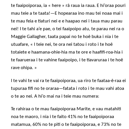
te faaipoiporaa, ia « here » râ raua ia raua. E hi’oraa pouri
mau teie a te taata!—E hopearaa ino mau tei noaa mai i
te mau feia e tiaturi nei e e haapao nei i taua mau parau
nei! I te tahi a’e pae, o tei faaipoipo atu, te parau nei ra o
Maggie Gallagher, taata papai no te hoê buka i nia i te
utuafare, « I teie nei, te ora nei tatou i roto i te hoê
totaiete e haamana-ohie-hia ma te ore e haafifi-roa-hia i
te faarueraa i te vahine faaipoipo, i te tiavaruraa i te hoê
rave ohipa. »
I te vahi te vai ra te faaipoiporaa, ua riro te faataa-ê-raa ei
tupuraa fifi no te oraraa—fatata i roto i te mau vahi atoa
o te ao nei. A hi’o mai na i teie mau numera:
Te rahiraa o te mau faaipoiporaa Marite, e vau matahiti
noa te maoro, i nia i te faito 41% no te faaipoiporaa
matamua, 60% no te piti o te faaipoiporaa, e 73% no te