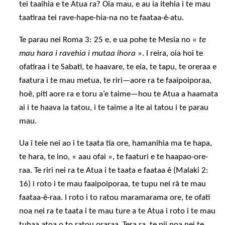
tei taaihia e te Atua ra? Oia mau, e au ia itehia i te mau
taatiraa tei rave-hape-hia-na no te faataa-ê-atu.
Te parau nei Roma 3: 25 e, e ua pohe te Mesia no «
te
mau hara i ravehia i mutaa ihora
». I reira, oia hoi te
ofatiraa i te Sabati, te haavare, te eia, te tapu, te oreraa e
faatura i te mau metua, te riri—aore ra te faaipoiporaa,
hoê, piti aore ra e toru a’e taime—hou te Atua a haamata
ai i te haava ia tatou, i te taime a ite ai tatou i te parau
mau.
Ua î teie nei ao i te taata tia ore, hamanihia ma te hapa,
te hara, te ino, « aau ofai », te faaturi e te haapao-ore-
raa. Te riri nei ra te Atua i te taata e faataa ê (Malaki 2:
16) i roto i te mau faaipoiporaa, te tupu nei râ te mau
faataa-ê-raa. I roto i to ratou maramarama ore, te ofati
noa nei ra te taata i te mau ture a te Atua i roto i te mau
tuhaa atoa o to ratou oraraa. Tera ra, te pii noa nei te