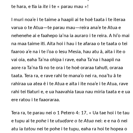
te hara, e tia ia
ite
i te « parau mau »!
I muri noa’e i te taime a haapii ai te hoê taata i te iteraa
varua o te Atua—te parau mau—reira ana’e te Atua e
nehenehe ai e faahepo ia’na ia auraro i te reira. A hi’o mai
na maa taime iti. Aita hoi i hau i te afaraa o te taata o tei
faaroo a’e na i te i’oa o Iesu Mesia, hau atu â, aita i ite o
vai oia, eaha Ta’na ohipa i rave, eaha Ta’na i haapii na
aore ra Ta’na fâ no te ora i te hoê oraraa tahuti, oraraa
taata. Tera ra, e rave rahi te mana’o nei ra, noa’tu â te
rahiraa ua atea ê i te Atua e aita i ite noa’e i te Atua, rave
rahi tei tiaturi e, e ua haavahia taua nau miria taata e e ua
ere ratou i te faaoraraa.
Tera ra, te parau nei o 1 Petero 4: 17, « Ua tae hoi i te tau
e tupu ai te
pohe
i te
utuafare o te Atua
nei: e e na ǒ nei
atu ia
tatou
nei te pohe i te tupu, eaha ra hoi te hopea o