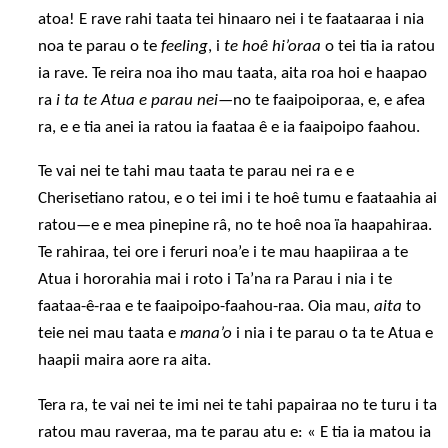
atoa! E rave rahi taata tei hinaaro nei i te faataaraa i nia
noa te parau o te
feeling
, i
te hoê hi’oraa
o tei tia ia ratou
ia rave. Te reira noa iho mau taata, aita roa hoi e haapao
ra
i ta te Atua e parau nei
—no te faaipoiporaa, e, e afea
ra, e e tia anei ia ratou ia faataa ê e ia faaipoipo faahou.
Te vai nei te tahi mau taata te parau nei ra e e
Cherisetiano ratou, e o tei imi i te hoê tumu e faataahia ai
ratou—e e mea pinepine râ, no te hoê noa ïa haapahiraa.
Te rahiraa, tei ore i feruri noa’e i te mau haapiiraa a te
Atua i hororahia mai i roto i Ta’na ra Parau i nia i te
faataa-ê-raa e te faaipoipo-faahou-raa. Oia mau,
aita
to
teie nei mau taata e
mana’o
i nia i te parau o ta te Atua e
haapii maira aore ra aita.
Tera ra, te vai nei te imi nei te tahi papairaa no te turu i ta
ratou mau raveraa, ma te parau atu e: « E tia ia matou ia