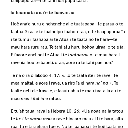
faaipoiporaa—i te tahi noa pupu taata.
Ia haamata ana’e te haavaraa
Hoê ana’e huru e nehenehe ai e tuatapapa i te parau o te
faataa-ê-raa e te faaipoipo-faahou-raa, o te haapapuraa ïa
i te tumu i faahapa ai te Atua i te taata no te hara—te
mau hara ruru rau. Te tahi atu huru hohoa uiraa, o teie ïa:
E faaore anei hoi te Atua i
te taatoaraa
o te mau hara i
ravehia hou te bapetizoraa, aore ra te tahi pae noa?
Te na ô ra o Iakobo 4: 17: «…o te taata ite i te rave i te
mea maitai, e aore i rave, ua riro ïa ei hara
na’ na
». Te
faaite nei teie irava e, e faautuahia te mau taata ia au te
mau
mea i itehia
e ratou.
E tu’ati taua irava ia Hebera 10: 26: «Ua noaa na ia tatou
te
ite i te parau mau
a rave hinaaro mau ai i te hara, aita
roa’ tu e taraehara toe ». No te faahapa i te hoê taata no