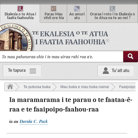
E
kalesia o te
A
tua i
P
arau
M
au
A
o
a
muri
O
raraa i roto i te Ekalesia o
f
aatia
f
aahouhia
v
iivii ore hia
a
tu
te Atua na te ao nei ?
Te tapura
Tu'ati atu
Te puturaa buka
Mau buka e mau buka nainai
Faaipoipora
Ia maramarama i te parau o te faataa-ê-
raa e te faaipoipo-faahou-raa
ia au
Davida C. Pack