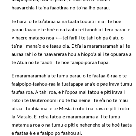
haavarehia i ta’na faaotiraa no to’na iho parau.
Te hara, o te tu’atiraa ïa na taata toopiti i nia i te hoê
parau faaau e te hoê o na taata tei tanohia i tera parau e
« haere matapo noa »—tei farii i te tahi ohipa ê atu o
ta’na i mana’o e e faaau oia. E ti’a ia maramaramahia i te
auraa rahi o te haavareraa hou a hiopo’a ai i te opuaraa a
te Atua no te faaoti i te hoê faaipoiporaa hapa.
E maramaramahia te tumu parau o te faataa-ê-raa e te
faaipoipo-faahou-raa ia tuatapapa ana’e e pae irava tumu
faufaa roa. A tahi roa, e hi’opoa mai tatou e piti irava i
roto i te Deuteronomi no te faaineine i te e’a no te mau
uiraa i tuuhia mai e te Mesia i roto i na irava e piti i roto
ia Mataio. Ei reira tatou e maramarama ai i te tumu
matamua roa o na tumu e piti e nehenehe ai te hoê taata
e faataa ê e e faaipoipo faahou ai.