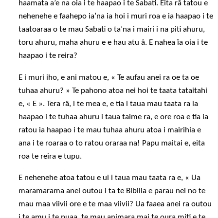
haamata a’e na oia i te haapao i te Sabati. Eita râ tatou e
nehenehe e faahepo ia’na ia hoi i muri roa e ia haapao i te
taatoaraa o te mau Sabati o ta’na i mairi i na piti ahuru,
toru ahuru, maha ahuru e e hau atu â. E nahea ïa oia i te
haapao i te reira?
E i muri iho, e ani matou e, « Te aufau anei ra oe ta oe
tuhaa ahuru? » Te pahono atoa nei hoi te taata tataitahi
e, « E ». Tera râ, i te mea e, e tia i taua mau taata ra ia
haapao i te tuhaa ahuru i taua taime ra, e ore roa e tia ia
ratou ia haapao i te mau tuhaa ahuru atoa i mairihia e
ana i te roaraa o to ratou oraraa na! Papu maitai e, eita
roa te reira e tupu.
E nehenehe atoa tatou e ui i taua mau taata ra e, « Ua
maramarama anei outou i ta te Bibilia e parau nei no te
mau maa viivii ore e te maa viivii? Ua faaea anei ra outou
i te amu i te puaa, te mau animara mai te oura miti e te