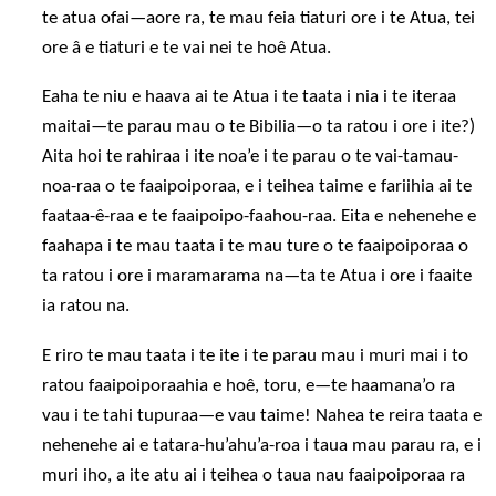
te atua ofai—aore ra, te mau feia tiaturi ore i te Atua, tei
ore â e tiaturi e te vai nei te hoê Atua.
Eaha te niu e haava ai te Atua i te taata i nia i te iteraa
maitai—te parau mau o te Bibilia—o ta ratou i ore i ite?)
Aita hoi te rahiraa i ite noa’e i te parau o te vai-tamau-
noa-raa o te faaipoiporaa, e i teihea taime e fariihia ai te
faataa-ê-raa e te faaipoipo-faahou-raa. Eita e nehenehe e
faahapa i te mau taata i te mau ture o te faaipoiporaa o
ta ratou i ore i maramarama na—ta te Atua i ore i faaite
ia ratou na.
E riro te mau taata i te ite i te parau mau i muri mai i to
ratou faaipoiporaahia e hoê, toru, e—te haamana’o ra
vau i te tahi tupuraa—e vau taime! Nahea te reira taata e
nehenehe ai e tatara-hu’ahu’a-roa i taua mau parau ra, e i
muri iho, a ite atu ai i teihea o taua nau faaipoiporaa ra