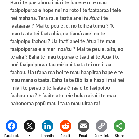
Hau i te pae ahuru i nia i te hanere o te mau
faaipoiporaa e hope nei na roto i te faataaraa i teie
nei mahana. Tera ra, e faatia anei
te Atua
i te
faataaraa ? Mai te peu e, e, no teihea tumu ? Te
mau taata tei faataahia, ua tiamâ anei no te
faaipoipo faahou ? Ua taati anei te Atua i te mau
faaipoiporaa e a muri noa’tu ? Mai te peu e, aita, no
te aha ? Eaha te mau tupuraa e taati ai te Atua i te
hoê faaipoiporaa Tau mirioni taata tei ore i taa-
faahou. Ua u’ana roa hoi te mau haapiiraa hape e te
mau mana’o taata. Eaha ta te Bibilia e haapii mai nei
i nia i te parau o te faataa-ê-raa e te faaipoipo-
faahou-raa ? E faaite atu teie buka rairai i te mau
pahonoraa papû mau i taua mau uiraa ra!
Facebook
X
LinkedIn
Reddit
Email
Copy Link
Share