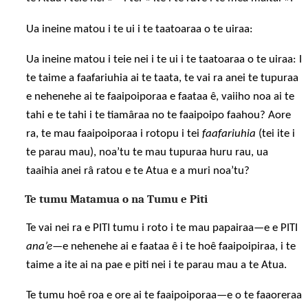
Ua ineine matou i te ui i te taatoaraa o te uiraa:
Ua ineine matou i teie nei i te ui i te taatoaraa o te uiraa: I
te taime a faafariuhia ai te taata, te vai ra anei te tupuraa
e nehenehe ai te faaipoiporaa e faataa ê, vaiiho noa ai te
tahi e te tahi i te tiamâraa no te faaipoipo faahou? Aore
ra, te mau faaipoiporaa i rotopu i tei
faafariuhia
(tei ite i
te parau mau), noa’tu te mau tupuraa huru rau, ua
taaihia anei râ ratou e te Atua e a muri noa’tu?
Te tumu Matamua o na Tumu e Piti
Te vai nei ra e PITI tumu i roto i te mau papairaa—e e PITI
ana’e
—e nehenehe ai e faataa ê i te hoê faaipoipiraa, i te
taime a ite ai na pae e piti nei i te parau mau a te Atua.
Te tumu hoê roa e ore ai te faaipoiporaa—e o te faaoreraa