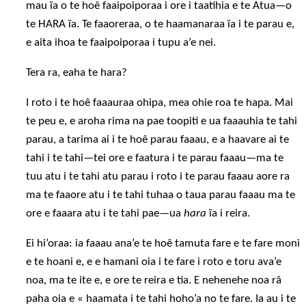
mau ïa o te hoê faaipoiporaa i ore i taatihia e te Atua—o
te HARA ïa. Te faaoreraa, o te haamanaraa ïa i te parau e,
e aita ihoa te faaipoiporaa i tupu a’e nei.
Tera ra, eaha te hara?
I roto i te hoê faaauraa ohipa, mea ohie roa te hapa. Mai
te peu e, e aroha rima na pae toopiti e ua faaauhia te tahi
parau, a tarima ai i te hoê parau faaau, e a haavare ai te
tahi i te tahi—tei ore e faatura i te parau faaau—ma te
tuu atu i te tahi atu parau i roto i te parau faaau aore ra
ma te faaore atu i te tahi tuhaa o taua parau faaau ma te
ore e faaara atu i te tahi pae—ua
hara
ïa i reira.
Ei hi’oraa: ia faaau ana’e te hoê tamuta fare e te fare moni
e te hoani e, e e hamani oia i te fare i roto e toru ava’e
noa, ma te ite e, e ore te reira e tia. E nehenehe noa râ
paha oia e « haamata i te tahi hoho’a no te fare. Ia au i te