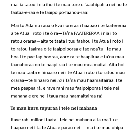
mai ia tatou i nia iho i te mau ture e faaohipahia nei no te
faataa-ê-raa e te faaipoipo-faahou-raa!
Mai to Adamu raua o Eva i oreraa i haapao i te faatereraa
a te Atua i roto i te ô ra—Ta’na FAATERERAA i nia i to
ratou oraraa—aita te taata i tuu faahou i te Atua i roto i
to ratou taairaa o te faaipoiporaa e tae noa’tu i te mau
hoa i te pae tapihooraa, aore ra te haapiiraa e ta’na mau
faanahoraa no te haapiiraa i te mau mea maitai. Aita hoi
te mau taata e hinaaro nei i te Atua i roto i to ratou mau
oraraa—te hinaaro nei
râ
i Ta’na mau haamaitairaa. I te
mea peapea râ, e rave rahi mau faaipoiporaa i teie nei
mahana e ere nei i taua mau haamaitairaa ra!
Te mau huru tupuraa i teie nei mahana
Rave rahi milioni taata i teie nei mahana aita roa’tu e
haapao nei i ta te Atua e parau nei—i nia i te mau ohipa