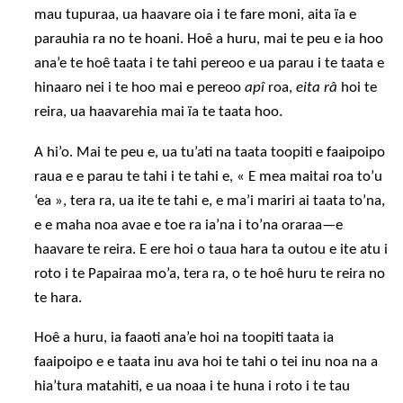
mau tupuraa, ua haavare oia i te fare moni, aita ïa e
parauhia ra no te hoani. Hoê a huru, mai te peu e ia hoo
ana’e te hoê taata i te tahi pereoo e ua parau i te taata e
hinaaro nei i te hoo mai e pereoo
apî
roa,
eita râ
hoi te
reira, ua haavarehia mai ïa te taata hoo.
A hi’o. Mai te peu e, ua tu’ati na taata toopiti e faaipoipo
raua e e parau te tahi i te tahi e, « E mea maitai roa to’u
‘ea », tera ra, ua ite te tahi e, e ma’i mariri ai taata to’na,
e e maha noa avae e toe ra ia’na i to’na oraraa—e
haavare te reira. E ere hoi o taua hara ta outou e ite atu i
roto i te Papairaa mo’a, tera ra, o te hoê huru te reira no
te hara.
Hoê a huru, ia faaoti ana’e hoi na toopiti taata ia
faaipoipo e e taata inu ava hoi te tahi o tei inu noa na a
hia’tura matahiti, e ua noaa i te huna i roto i te tau