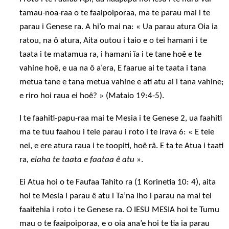
tamau-noa-raa o te faaipoiporaa, ma te parau mai i te
parau i Genese ra. A hi’o mai na: « Ua parau atura Oia ia
ratou, na ô atura, Aita outou i taio e o tei hamani i te
taata i te matamua ra, i hamani ïa i te tane hoê e te
vahine hoê, e ua na ô a‘era, E faarue ai te taata i tana
metua tane e tana metua vahine e ati atu ai i tana vahine;
e riro hoi raua ei hoê? » (Mataio 19:4-5).
I te faahiti-papu-raa mai te Mesia i te Genese 2, ua faahiti
ma te tuu faahou i teie parau i roto i te irava 6: « E teie
nei, e ere atura raua i te toopiti, hoê râ. E ta te Atua i taati
ra
, eiaha te taata e faataa ê atu
».
Ei Atua hoi o te Faufaa Tahito ra (1 Korinetia 10: 4), aita
hoi te Mesia i parau ê atu i Ta’na iho i parau na mai tei
faaitehia i roto i te Genese ra. O IESU MESIA hoi te Tumu
mau o te faaipoiporaa, e o oia ana’e hoi te tia ia parau