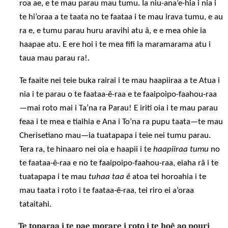
roa ae, e te mau parau mau tumu. Ia niu-ana’e-hia i nia i
te hi’oraa a te taata no te faataa i te mau irava tumu, e au
ra e, e tumu parau huru aravihi atu â, e e mea ohie ia
haapae atu. E ere hoi i te mea fifi ia maramarama atu i
taua mau parau ra!.
Te faaite nei teie buka rairai i te mau haapiiraa a te Atua i
nia i te parau o te faataa-ê-raa e te faaipoipo-faahou-raa
—mai roto mai i Ta’na ra Parau! E iriti oia i te mau parau
feaa i te mea e tiaihia e Ana i To’na ra pupu taata—te mau
Cherisetiano mau—ia tuatapapa i teie nei tumu parau.
Tera ra, te hinaaro nei oia e haapii i te
haapiiraa tumu
no
te faataa-ê-raa e no te faaipoipo-faahou-raa, eiaha râ i te
tuatapapa i te mau
tuhaa taa ê
atoa tei horoahia i te
mau taata i roto i te faataa-ê-raa, tei riro ei a’oraa
tataitahi.
Te toparaa i te pae morare i roto i te hoê ao pouri