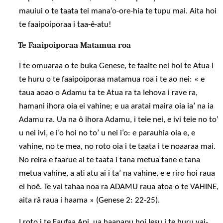
mauiui o te taata tei mana’o-ore-hia te tupu mai. Aita hoi
te faaipoiporaa i taa-ê-atu!
Te Faaipoiporaa Matamua roa
I te omuaraa o te buka Genese, te faaite nei hoi te Atua i
te huru o te faaipoiporaa matamua roa i te ao nei: « e
taua aoao o Adamu ta te Atua ra ta Iehova i rave ra,
hamani ihora oia ei vahine; e ua aratai maira oia ia’ na ia
Adamu ra. Ua na ô ihora Adamu, i teie nei, e ivi teie no to’
u nei ivi, e i‘o hoi no to’ u nei i‘o: e parauhia oia e, e
vahine, no te mea, no roto oia i te taata i te noaaraa mai.
No reira e faarue ai te taata i tana metua tane e tana
metua vahine, a ati atu ai i ta’ na vahine, e e riro hoi raua
ei hoê. Te vai tahaa noa ra ADAMU raua atoa o te VAHINE,
aita râ raua i haama » (Genese 2: 22-25).
I roto i te Faufaa Api, ua haapapu hoi Iesu i te huru vai-