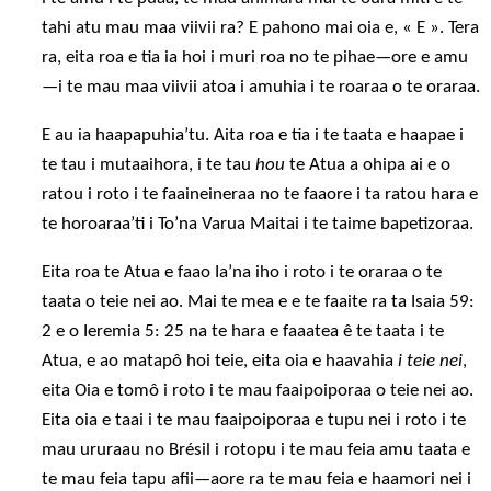
tahi atu mau maa viivii ra? E pahono mai oia e, « E ». Tera
ra, eita roa e tia ia hoi i muri roa no te pihae—ore e amu
—i te mau maa viivii atoa i amuhia i te roaraa o te oraraa.
E au ia haapapuhia’tu. Aita roa e tia i te taata e haapae i
te tau i mutaaihora, i te tau
hou
te Atua a ohipa ai e o
ratou i roto i te faaineineraa no te faaore i ta ratou hara e
te horoaraa’ti i To’na Varua Maitai i te taime bapetizoraa.
Eita roa te Atua e faao Ia’na iho i roto i te oraraa o te
taata o teie nei ao. Mai te mea e e te faaite ra ta Isaia 59:
2 e o Ieremia 5: 25 na te hara e faaatea ê te taata i te
Atua, e ao matapô hoi teie, eita oia e haavahia
i teie nei
,
eita Oia e tomô i roto i te mau faaipoiporaa o teie nei ao.
Eita oia e taai i te mau faaipoiporaa e tupu nei i roto i te
mau ururaau no Brésil i rotopu i te mau feia amu taata e
te mau feia tapu afii—aore ra te mau feia e haamori nei i