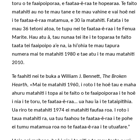
toru o te faaipoiporaa, e faataa-ê-raa te hopearaa. Te faito
matahiti au no te mau tane e te mau vahine e vai hoê nei
i te faataa-ê-raa matamua, e 30 ïa matahiti. Fatata i te
mau 36 tetoni atoa, te tupu nei te faataa-ê-raa i te Fenua
Marite. Hau atu â, tau nunaa tei ite i te toparaa te faito
taata tei faaipoipo a’e na, ia hi’ohia te mau tapura
numera mai te matahiti 1980 e tae atu i te mau matahiti
2010.
Te faahiti nei te buka a William J. Bennett,
The Broken
Hearth,
«Mai te matahiti 1960, i roto I te hoê tau e maha
ahuru matahiti i topa ai te faito o te faaipoiporaa i te hoê
i nia i te toru, te faataa-ê-raa… ua hau ïa i te tataipitihia.
Ua riro te matahiti 1974 ei matahiti faufaa roa. I roto i
taua matahiti ra, ua tuu faahou te faataa-ê-raa i te pohe
ei tumu matamua roa no te faataa-ê-raa i te utuafare.”