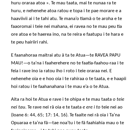
huru oraraa atoa ». Te mau taata, mai te nunaa ra te
huru, e nehenehe atoa ratou e topa i te pae morare e a
haaviivii ai i te tahi atu. Te mana’o tiamâ o te aroha e te
faaoromai i teie nei mahana, ei ravea no te mau peu tia
ore atoa e te haerea ino, na te reira e faatupu i te hara e
te peu hairiiri rahi.
E faanahoraa maitrai atu â ta te Atua—te RAVEA PAPU
MAU!—o ta’na i faaherehere no te faatia-faahou-raa i te
feia i rave ino ia ratou iho i roto i teie oraraa nei. E
nehenehe oia e e hoo oia i te rahiraa o te taata, e e haapii
hoi ratou i te faahanahana i te mau e’a o te Atua.
Aita ra hoi te Atua e rave i te ohipa e te mau taata
o teie
nei tau
. Te rave nei râ oia e te taata
e ere i to
teie nei ao
(Ioane 6: 44, 65; 17: 14, 16). Te faaite nei râ oia i Ta’na
Opuaraa e ta’na fâ—tae noa’tu i te fâ faahiahia mau o te