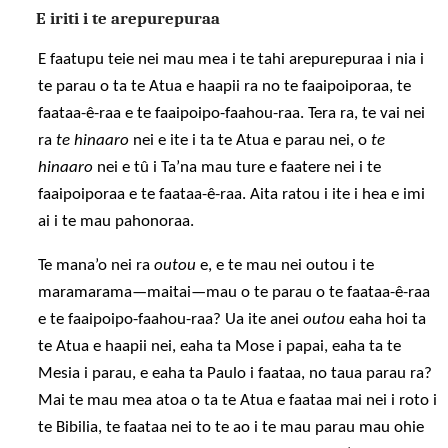
E iriti i te arepurepuraa
E faatupu teie nei mau mea i te tahi arepurepuraa i nia i
te parau o ta te Atua e haapii ra no te faaipoiporaa, te
faataa-ê-raa e te faaipoipo-faahou-raa. Tera ra, te vai nei
ra
te hinaaro
nei e ite i ta te Atua e parau nei, o
te
hinaaro
nei e tû i Ta’na mau ture e faatere nei i te
faaipoiporaa e te faataa-ê-raa. Aita ratou i ite i hea e imi
ai i te mau pahonoraa.
Te mana’o nei ra
outou
e, e te mau nei outou i te
maramarama—maitai—mau o te parau o te faataa-ê-raa
e te faaipoipo-faahou-raa? Ua ite anei
outou
eaha hoi ta
te Atua e haapii nei, eaha ta Mose i papai, eaha ta te
Mesia i parau, e eaha ta Paulo i faataa, no taua parau ra?
Mai te mau mea atoa o ta te Atua e faataa mai nei i roto i
te Bibilia, te faataa nei to te ao i te mau parau mau ohie