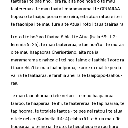
taatiraa i te pae tino. Tera ra, aita hoê noa’e o te mau
faatereraa a te mau taata i maramarama i te OPUARAA
hopea o te faaipoiporaa e no reira, eita atoa ratou e ite i
te faaohipa i te mau ture a te Atua i roto i taua taairaa ra.
I roto i te hoê ao i faataa-ê-hia i te Atua (Isaia 59: 1-2;
Ieremia 5: 25), te mau faatereraa, e tae noa’tu i te rauraa
o te mau haapaoraa Cherisetiano, aita roa ïa i
maramarama e nahea e i tei hea taime e taatihia’i aore ra
i faaorehia’i te mau faaipoiporaa, e aore ra mai te peu te
vai ra te faataaraa, e fariihia anei ra te faaipoipo-faahou-
raa.
Te mau faanahoraa o teie nei ao - te mau haapaoraa
faaroo, te haapiiraa, te ihi, te faatereraa, te tapihaaraa, te
tapihooraa, te totaiete taatoa - te pee nei ratou i te atua
o teie nei ao (Korinetia II 4: 4) eiaha râ i te Atua mau. Te
hopearaa, o te ino ïa, te oto, te hepohepo e e rau huru