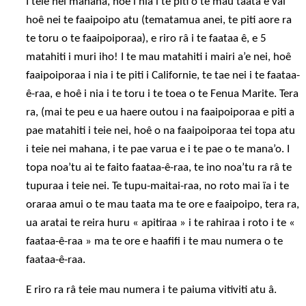
I teie nei mahana, hoê i nia i te piti o te mau taata e vai
hoê nei te faaipoipo atu (tematamua anei, te piti aore ra
te toru o te faaipoiporaa), e riro râ i te faataa ê, e 5
matahiti i muri iho! I te mau matahiti i mairi a’e nei, hoê
faaipoiporaa i nia i te piti i Californie, te tae nei i te faataa-
ê-raa, e hoê i nia i te toru i te toea o te Fenua Marite. Tera
ra, (mai te peu e ua haere outou i na faaipoiporaa e piti a
pae matahiti i teie nei, hoê o na faaipoiporaa tei topa atu
i teie nei mahana, i te pae varua e i te pae o te mana’o. I
topa noa’tu ai te faito faataa-ê-raa, te ino noa’tu ra râ te
tupuraa i teie nei. Te tupu-maitai-raa, no roto mai ïa i te
oraraa amui o te mau taata ma te ore e faaipoipo, tera ra,
ua aratai te reira huru « apitiraa » i te rahiraa i roto i te «
faataa-ê-raa » ma te ore e haafifi i te mau numera o te
faataa-ê-raa.
E riro ra râ teie mau numera i te paiuma vitiviti atu â.