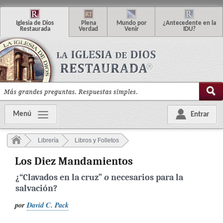
I
glesia de
D
ios
P
lena
M
undo
p
or
¿
Antecedente en la
R
estaurada
V
erdad
V
enir
IDU
?
Menú
Entrar
Librería
Libros y Folletos
Los Diez Mandamientos
¿“Clavados en la cruz”
o
necesarios para la
salvación?
por
David C. Pack