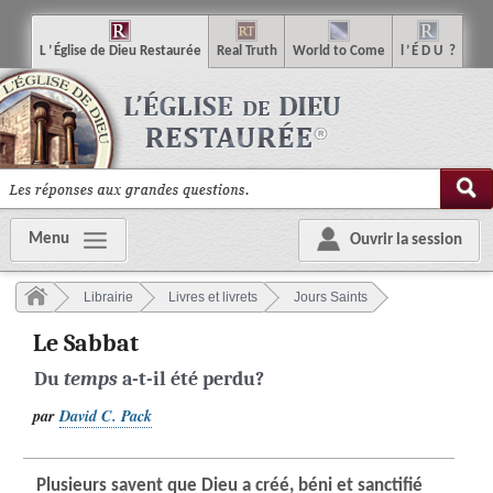
L
’
É
glise
de
D
ieu
R
estaurée
R
eal
T
ruth
W
orld
t
o
C
ome
l
’
É
D
U
?
Menu
Ouvrir la session
Librairie
Livres et livrets
Jours Saints
Le Sabbat
Du
temps
a-t-il été perdu?
par
David C. Pack
Plusieurs savent que Dieu a créé, béni et sanctifié