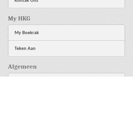
Kontak Ons
My HKG
My Boekrak
Teken Aan
Algemeen
Meer Oor Ons
Biblioteek
Hulp
Taal