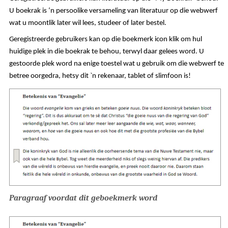
U boekrak is ‘n persoolike versameling van literatuur op die webwerf
wat u moontlik later wil lees, studeer of later bestel.
Geregistreerde gebruikers kan op die boekmerk icon klik om hul
huidige plek in die boekrak te behou, terwyl daar gelees word. U
gestoorde plek word na enige toestel wat u gebruik om die webwerf te
betree oorgedra, hetsy dit `n rekenaar, tablet of slimfoon is!
Paragraaf voordat dit geboekmerk word