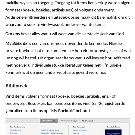
maklike wyse van toegang. Toegang tot items kan verkry word volgens
formaat (boeke, boekies, artikels ens) of volgens onderwerp.
Addisionele filtreerders en uitsoek-opsies maak dit baie maklik om dit
waarvoor u soek te vind—asook ander verwante items.
Oor ons
bevat alles wat u wil weet van die Herstelde Kerk van God.
My Boekrak
is een van ons mees opwindende kenmerke. Hierdie
private boekrak laat u toe om items te hou vir toekomstige lees of wat
un nog wil bestel. Dit organiseer items wat u wil lees en hou selfs tred
met hoe ver u individuele stukke literatuur gelees het—‘n unieke
kenmerk wat op geen ander webtuiste gevind word nie.
Biblioteek
Vind items volgens formaat (boeke, boekies, artikels, ens.) of
onderwerp. Besoekers kan eenderse items vind (en Geregistreerde
gebruikers kan items op “My Boekrak” behou.)