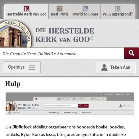
H
erstelde
K
erk van
G
od
R
eal
T
ruth
W
orld
t
o
C
ome
WCG
agtergrond
?
Opsielys
Teken Aan
Hulp
Die
Biblioteek
afdeling organiseer ons honderde boeke, boekies,
artikels, Bybel Kursus lesse, brosjures en tydskrifte in ‘n duidelike