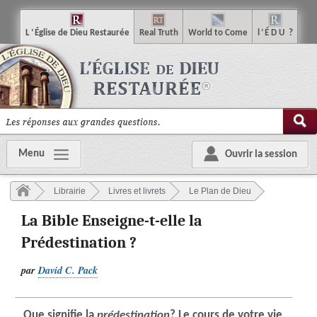
L
’
É
glise
de
D
ieu
R
estaurée
R
eal
T
ruth
W
orld
t
o
C
ome
l
’
É
D
U
?
Menu
Ouvrir la session
Librairie
Livres et livrets
Le Plan de Dieu
La Bible Enseigne-t-elle la
Prédestination ?
par
David C. Pack
Que signifie la
prédestination
? Le cours de votre vie