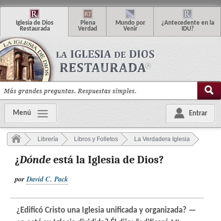
I
glesia de
D
ios
P
lena
M
undo
p
or
¿
Antecedente en la
R
estaurada
V
erdad
V
enir
IDU
?
Menú
Entrar
Librería
Libros y Folletos
La Verdadera Iglesia
¿
Dónde
está la Iglesia de Dios?
por
David C. Pack
¿Edificó Cristo una Iglesia unificada y organizada? —