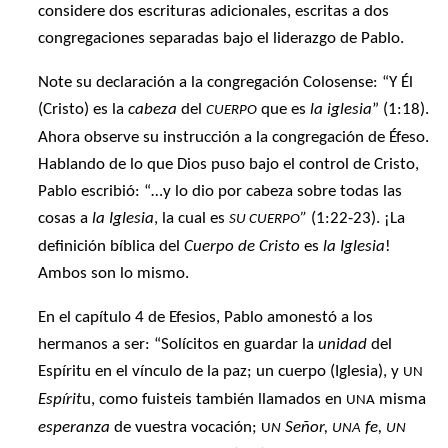
considere dos escrituras adicionales, escritas a dos
congregaciones separadas bajo el liderazgo de Pablo.
Note su declaración a la congregación Colosense: “Y Él
(Cristo) es la
cabeza
del
que es
la iglesia
” (1:18).
CUERPO
Ahora observe su instrucción a la congregación de Éfeso.
Hablando de lo que Dios puso bajo el control de Cristo,
Pablo escribió: “…y lo dio por cabeza sobre todas las
cosas a
la Iglesia
, la cual es
”
(1:22-23). ¡La
SU CUERPO
definición bíblica del
Cuerpo de Cristo
es
la Iglesia
!
Ambos son lo mismo.
En el capítulo 4 de Efesios, Pablo amonestó a los
hermanos a ser: “Solícitos en guardar la
unidad
del
Espíritu en el vínculo de la paz; un cuerpo (Iglesia), y
UN
Espírit
u, como fuisteis también llamados en
misma
UNA
esperanza
de vuestra vocación;
Señor,
fe,
U
N
UNA
UN