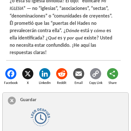
¿o está su Iglesia dividida? Él dijo: “edificaré
MI
” — no “iglesias”, “asociaciones”, “sectas”,
IGLESIA
“denominaciones” o “comunidades de creyentes”.
Él prometió que las “puertas del Hades no
prevalecerán contra ella”. ¿
Dónde
está y
cómo
es
ella identificada? ¿
Qué
es y
por qué
existe? Usted
no necesita estar confundido. ¡He aquí las
respuestas claras!
Facebook
X
LinkedIn
Reddit
Email
Copy Link
Share
Guardar