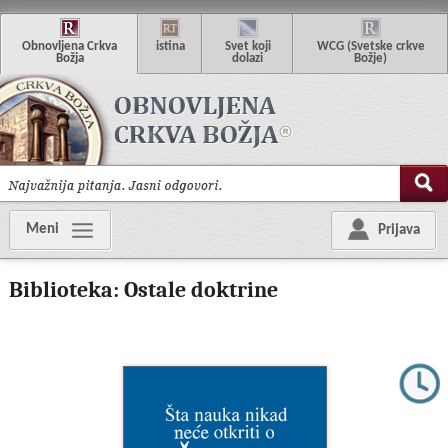
O
bnovljena
C
rkva
istina
S
vet
k
oji
WCG
(Svetske crkve
B
ožja
d
olazi
Božje)
Meni
Prijava
Biblioteka: Ostale doktrine