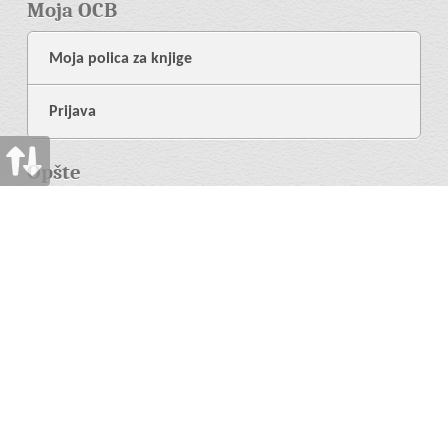
Moja OCB
Moja polica za knjige
Prijava
Opšte
O Nama
Biblioteka
Pomoć
Jezik
Više