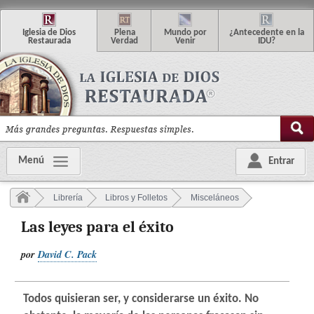
I
glesia de
D
ios
P
lena
M
undo
p
or
¿
Antecedente en la
R
estaurada
V
erdad
V
enir
IDU
?
Menú
Entrar
Librería
Libros y Folletos
Misceláneos
Las leyes para el éxito
por
David C. Pack
Todos quisieran ser, y considerarse un éxito. No