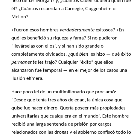
neto de J.P. Morgan? y, ¿cuántos saben siquiera quién fue
él? ¿Cuántos recuerdan a Carnegie, Guggenheim o
Mellon?
¿Fueron esos hombres
verdaderamente
exitosos? ¿En
qué les benefició su riqueza y fama? Si no pudieron
“llevárselas con ellos”, y si han sido grande o
completamente olvidados, ¿qué
bien
les hizo — qué éxito
permanente
les trajo? Cualquier “éxito” que ellos
alcanzaron fue temporal — en el mejor de los casos una
ilusión efímera.
Hace poco leí de un multimillonario que proclamó:
“Desde que tenía tres años de edad, la única cosa que
quise fue hacer dinero. Quería poseer más propiedades
universitarias que cualquiera en el mundo”. Este hombre
recibió una larga sentencia de prisión por cargos
relacionados con las drogas y el gobierno confiscó todo lo