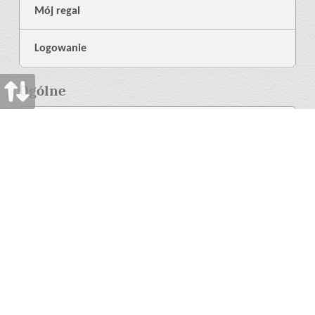
Mój regal
Logowanie
Ogólne
O nas
Biblioteka
Pomoc
Jezyk
Wiecej