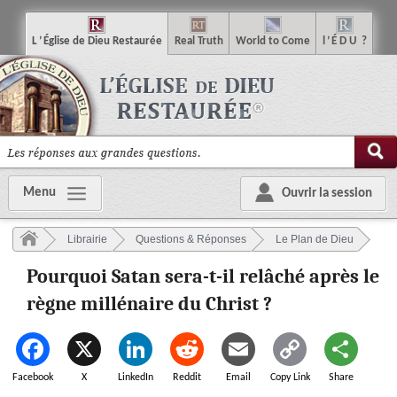
L
’
É
glise
de
D
ieu
R
estaurée
R
eal
T
ruth
W
orld
t
o
C
ome
l
’
É
D
U
?
Menu
Ouvrir la session
Librairie
Questions & Réponses
Le Plan de Dieu
Pourquoi Satan sera-t-il relâché après le
règne millénaire du Christ ?
Facebook
X
LinkedIn
Reddit
Email
Copy Link
Share