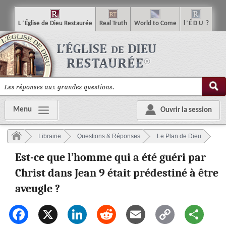
L
’
É
glise
de
D
ieu
R
estaurée
R
eal
T
ruth
W
orld
t
o
C
ome
l
’
É
D
U
?
Menu
Ouvrir la session
Librairie
Questions & Réponses
Le Plan de Dieu
Est-ce que l’homme qui a été guéri par
Christ dans Jean 9 était prédestiné à être
aveugle ?