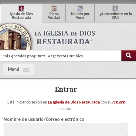
I
glesia de
D
ios
P
lena
M
undo
p
or
¿
Antecedente en la
R
estaurada
V
erdad
V
enir
IDU
?
Menú
Entrar
Está iniciando sesión en
La Iglesia de Dios Restaurada
con su
rcg.org
cuenta.
Nombre de usuario/Correo electrónico