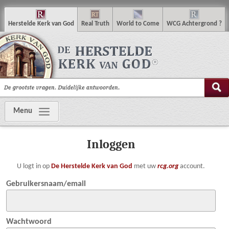
H
erstelde
K
erk van
G
od
R
eal
T
ruth
W
orld
t
o
C
ome
WCG
Achtergrond
?
Menu
Inloggen
U logt in op
De Herstelde Kerk van God
met uw
rcg.org
account.
Gebruikersnaam/email
Wachtwoord