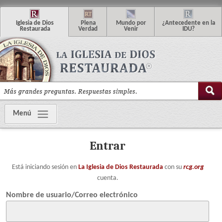
I
glesia de
D
ios
P
lena
M
undo
p
or
¿
Antecedente en la
R
estaurada
V
erdad
V
enir
IDU
?
Menú
Entrar
Está iniciando sesión en
La Iglesia de Dios Restaurada
con su
rcg.org
cuenta.
Nombre de usuario/Correo electrónico