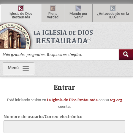
I
glesia de
D
ios
P
lena
M
undo
p
or
¿
Antecedente en la
R
estaurada
V
erdad
V
enir
IDU
?
Menú
Entrar
Está iniciando sesión en
La Iglesia de Dios Restaurada
con su
rcg.org
cuenta.
Nombre de usuario/Correo electrónico