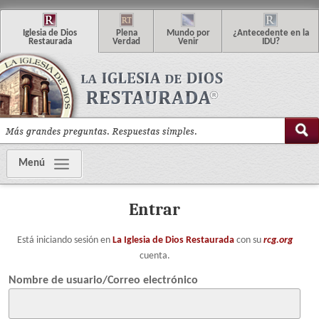
I
glesia de
D
ios
P
lena
M
undo
p
or
¿
Antecedente en la
R
estaurada
V
erdad
V
enir
IDU
?
Menú
Entrar
Está iniciando sesión en
La Iglesia de Dios Restaurada
con su
rcg.org
cuenta.
Nombre de usuario/Correo electrónico