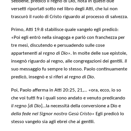
Sebbene, predicò il regno di Dio, nota in questi due
versetti riportati sotto nel libro degli Atti, che lui non
trascurò il ruolo di Cristo riguardo al processo di salvezza.
Primo, Atti 19:8 stabilisce quale vangelo egli predicò:
«Poi egli entrò nella sinagoga e parlò con franchezza per
tre mesi, discutendo e persuadendo sulle cose
appartenenti al
regno di Dio»
. In molte delle sue epistole,
insegnò riguardo al regno, alle congregazioni dei gentili.
Il
suo messaggio fu sempre lo stesso. Paolo continuamente
predicò, insegnò e si riferì al
regno di Dio
.
Poi, Paolo afferma in Atti 20:25, 21,… «ora, ecco, io so
che voi tutti fra i quali sono andato e venuto predicando
il regno [di Dio
]...la necessità della conversione a Dio e
della fede nel Signor nostro Gesù Cristo»
Egli predicò lo
stesso vangelo sia agli ebrei che ai gentili.