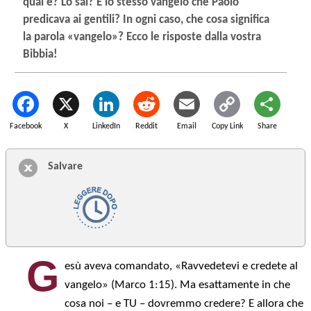
qual è? Lo sai? È lo stesso vangelo che Paolo
predicava ai gentili? In ogni caso, che cosa significa
la parola «vangelo»? Ecco le risposte dalla vostra
Bibbia!
Facebook
X
LinkedIn
Reddit
Email
Copy Link
Share
Salvare
G
esù aveva comandato, «Ravvedetevi e credete al
vangelo» (Marco 1:15). Ma esattamente in che
cosa noi – e TU – dovremmo credere? E allora che