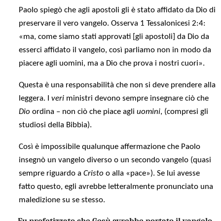
Paolo spiegò che agli apostoli gli è stato affidato da Dio di
preservare il vero vangelo. Osserva 1 Tessalonicesi 2:4:
«ma, come siamo stati approvati [gli apostoli] da Dio da
esserci affidato il vangelo, così parliamo non in modo da
piacere agli uomini, ma a Dio che prova i nostri cuori».
Questa è una responsabilità che non si deve prendere alla
leggera. I
veri
ministri devono sempre insegnare ciò che
Dio
ordina – non ciò che piace agli
uomini
, (compresi gli
studiosi della Bibbia).
Così è impossibile qualunque affermazione che Paolo
insegnò un vangelo diverso o un secondo vangelo (quasi
sempre riguardo a
Cristo
o alla «pace»). Se lui avesse
fatto questo, egli avrebbe letteralmente pronunciato una
maledizione su se stesso.
Fu profetizzato che Gesù avrebbe portato il vangelo