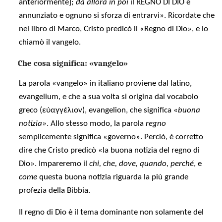
anteriormente];
da allora in poi
il REGNO DI DIO è
annunziato e ognuno si sforza di entrarvi». Ricordate che
nel libro di Marco, Cristo predicò il «Regno di Dio», e lo
chiamò il vangelo.
Che cosa significa: «vangelo»
La parola «vangelo» in italiano proviene dal latino,
evangelium, e che a sua volta si origina dal vocabolo
greco
(
εὐαγγέλιον
),
evangelion, che significa «
buona
notizia»
. Allo stesso modo, la parola
regno
semplicemente significa «governo». Perciò, è corretto
dire che Cristo predicò «la buona notizia del regno di
Dio». Impareremo il
chi, che, dove, quando, perché
, e
come
questa buona notizia riguarda la più grande
profezia della Bibbia.
Il regno di Dio è il tema dominante non solamente del