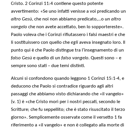
Cristo. 2 Corinzi 11:4 contiene questo potente
avvertimento: «Se uno infatti venisse a voi predicando un
altro Gesù
, che noi non abbiamo predicato,...o
un altro
vangelo
che non avete accettato, ben lo sopportereste».
Paolo voleva che i Corinzi rifiutassero i falsi maestri e che
li sostituissero con quello che
egli
aveva insegnato loro. Il
punto qui è che Paolo distingue tra l’insegnamento di un
falso Gesù
e quello di un
falso vangelo
. Questi sono – e
sempre sono stati – due temi distinti.
Alcuni si confondono quando leggono 1 Corinzi 15:1-4, e
deducono che Paolo si contradice riguardo agli altri
passaggi che abbiamo visto dichiarando che «il vangelo»
(v. 1) è «che Cristo morì per i nostri peccati, secondo le
Scritture; che fu seppellito; che è stato risuscitato il terzo
giorno». Semplicemente osservate come il versetto 1 fa
riferimento a «il vangelo» e non è collegato alla morte di