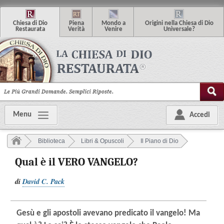
C
hiesa di
D
io
P
iena
M
ondo
a
O
rigini
n
ella
C
hiesa
di
D
io
R
estaurata
V
erità
V
enire
U
niversale
?
Menu
Accedi
Biblioteca
Libri & Opuscoli
Il Piano di Dio
Qual è il VERO VANGELO?
di
David C. Pack
Gesù e gli apostoli avevano predicato il vangelo! Ma