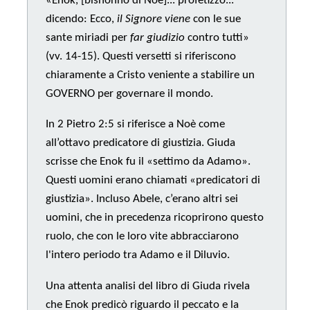
«Enok, [bisnonno di Noè]... profetizzò...
dicendo: Ecco,
il Signore viene
con le sue
sante miriadi per
far giudizio
contro tutti»
(vv. 14-15). Questi versetti si riferiscono
chiaramente a Cristo veniente a stabilire un
GOVERNO per governare il mondo.
In 2 Pietro 2:5 si riferisce a Noè come
all’ottavo predicatore di giustizia. Giuda
scrisse che Enok fu il «settimo da Adamo».
Questi uomini erano chiamati «predicatori di
giustizia». Incluso Abele, c’erano altri sei
uomini, che in precedenza ricoprirono questo
ruolo, che con le loro vite abbracciarono
l'intero periodo tra Adamo e il Diluvio.
Una attenta analisi del libro di Giuda rivela
che Enok predicò riguardo il peccato e la