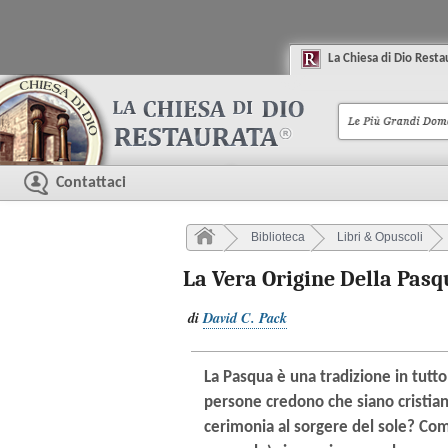
La
C
hiesa di
D
io
R
esta
Contattaci
Biblioteca
Libri & Opuscoli
La Vera Origine Della Pas
di
David C. Pack
La Pasqua è una tradizione in tutt
persone credono che siano cristian
cerimonia al sorgere del sole? Come