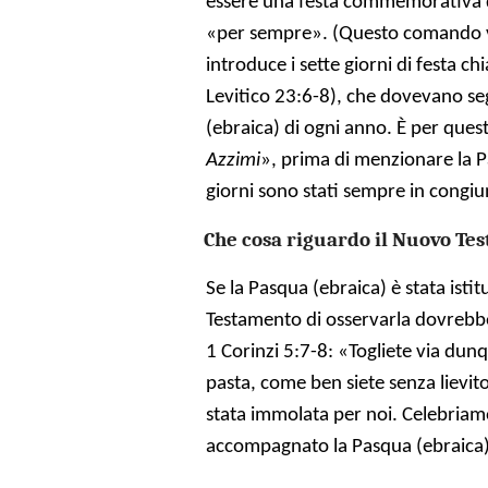
essere una festa commemorativa d
«per sempre». (Questo comando vi
introduce i sette giorni di festa ch
Levitico 23:6-8), che dovevano se
(ebraica) di ogni anno. È per ques
Azzimi
», prima di menzionare la P
giorni sono stati sempre in congiu
Che cosa riguardo il Nuovo Te
Se la Pasqua (ebraica) è stata isti
Testamento di osservarla dovrebber
1 Corinzi 5:7-8: «Togliete via dunq
pasta, come ben siete senza lievito
stata immolata per noi. Celebriam
accompagnato la Pasqua (ebraica