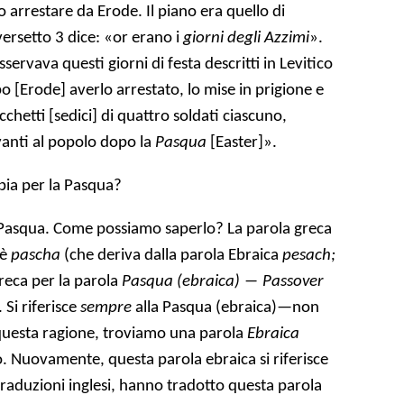
o arrestare da Erode. Il piano era quello di
 versetto 3 dice: «or erano i
giorni degli Azzimi
».
ervava questi giorni di festa descritti in Levitico
o [Erode] averlo arrestato, lo mise in prigione e
icchetti [sedici] di quattro soldati ciascuno,
vanti al popolo dopo la
Pasqua
[Easter]».
bbia per la Pasqua?
 Pasqua. Come possiamo saperlo? La parola greca
 è
pascha
(che deriva dalla parola Ebraica
pesach;
reca per la parola
Pasqua (ebraica)
―
Passover
. Si riferisce
sempre
alla Pasqua (ebraica)—non
r questa ragione, troviamo una parola
Ebraica
 Nuovamente, questa parola ebraica si riferisce
 traduzioni inglesi, hanno tradotto questa parola