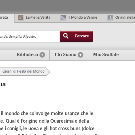
urata
La
P
iena
V
erità
Il
M
ondo
a
V
enire
O
rigini
n
ella
Cercare
Biblioteca
Chi Siamo
Mio Scaffale
Giorni di Festa del Mondo
qua
o il mondo che coinvolge molte usanze che le
e. Qual è l’origine della Quaresima e della
 i conigli, le uova e gli hot cross buns (dolce