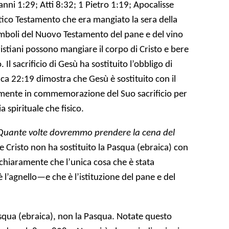
anni 1:29; Atti 8:32; 1 Pietro 1:19; Apocalisse
Antico Testamento che era mangiato la sera della
simboli del Nuovo Testamento del pane e del vino
Cristiani possono mangiare il corpo di Cristo e bere
. Il sacrificio di Gesù ha sostituito l’obbligo di
uca 22:19 dimostra che Gesù è sostituito con il
lmente in commemorazione del Suo sacrificio per
 spirituale che fisico.
Quante volte dovremmo prendere la cena del
e Cristo non ha sostituito la Pasqua (ebraica) con
 chiaramente che l’unica cosa che è stata
o è l’agnello—e che è l’istituzione del pane e del
asqua (ebraica), non la Pasqua. Notate questo