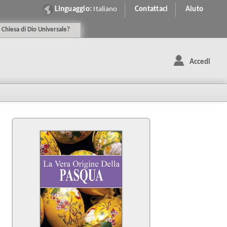
Linguaggio:
Italiano
Contattaci
Aiuto
C
hiesa
di
D
io
U
niversale
?
Accedi