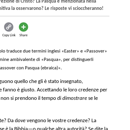
rrezione di Cristo? La Pasqua è menzionata nella
imitiva la osservarono? Le risposte vi scioccheranno!
Copy Link
Share
olo traduce due termini inglesi «Easter» e «Passover»
rmine ambivalente di «Pasqua», per distinguerli
assover con Pasqua (ebraica)».
uono quello che gli è stato insegnato,
 fanno è giusto. Accettando le loro credenze per
o non si prendono il tempo di
dimostrare
se le
te? Da d
ove
vengono le vostre credenze? La
se è la Bibbia—o qualche altra autorità? Se dite la