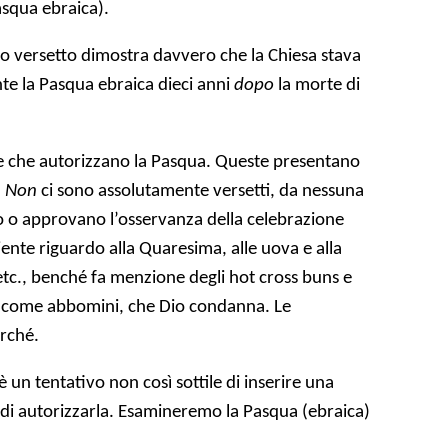
squa ebraica).
to versetto dimostra davvero che la Chiesa stava
e la Pasqua ebraica dieci anni
dopo
la morte di
e che autorizzano la Pasqua. Queste presentano
!
Non
ci sono assolutamente versetti, da nessuna
no o approvano l’osservanza della celebrazione
iente riguardo alla Quaresima, alle uova e alla
i, etc., benché fa menzione degli hot cross buns e
le come abbomini, che Dio condanna. Le
rché.
è un tentativo non così sottile di inserire una
ne di autorizzarla. Esamineremo la Pasqua (ebraica)