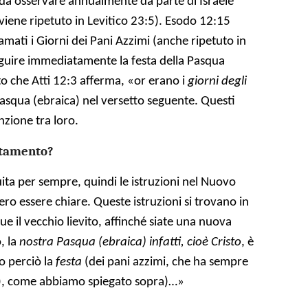
a osservare annualmente da parte di Israele
ene ripetuto in Levitico 23:5). Esodo 12:15
iamati i Giorni dei Pani Azzimi (anche ripetuto in
guire immediatamente la festa della Pasqua
to che Atti 12:3 afferma, «or erano i
giorni degli
asqua (ebraica) nel versetto seguente. Questi
nzione tra loro.
stamento?
tuita per sempre, quindi le istruzioni nel Nuovo
o essere chiare. Queste istruzioni si trovano in
ue il vecchio lievito, affinché siate una nuova
, la
nostra Pasqua (ebraica) infatti, cioè Cristo
, è
o perciò la
festa
(dei pani azzimi, che ha sempre
), come abbiamo spiegato sopra)…»