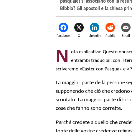
pasquale) si associano con la resu
Bibbia? Gli apostoli e la chiesa pr
Facebook
X
LinkedIn
Reddit
Email
N
ota esplicativa: Questo opusc
entrambi traducibili con il te
scriveremo «Easter con Pasqua» e «P
La maggior parte della persone seg
supponendo che ciò che credono e
scontato. La maggior parte di lor
cose che fanno sono corrette.
Perché
credete a quello che crede
fonte delle vostre credenze religio