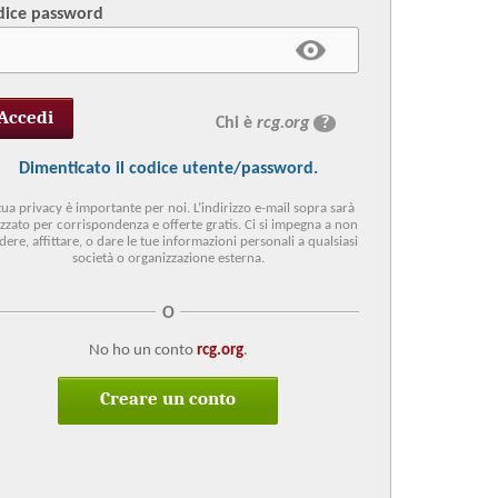
dice password
Chi è
rcg.org
?
Dimenticato il codice utente/password.
tua privacy è importante per noi. L’indirizzo e-mail sopra sarà
lizzato per corrispondenza e offerte gratis. Ci si impegna a non
dere, affittare, o dare le tue informazioni personali a qualsiasi
società o organizzazione esterna.
O
No ho un conto
rcg.org
.
Creare un conto