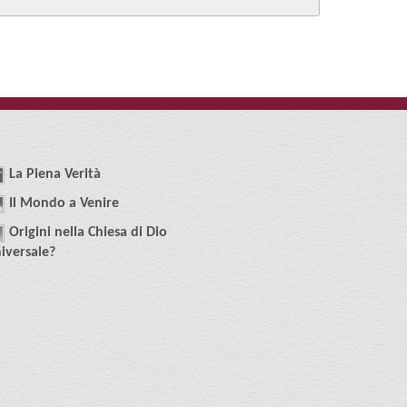
La
P
iena
V
erità
Il
M
ondo
a
V
enire
O
rigini
n
ella
C
hiesa
di
D
io
iversale
?