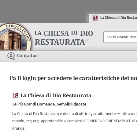
La
C
hiesa di
D
io
R
esta
Contattaci
Fa il login per accedere le caratteristiche dei no
La Chiesa di Dio Restaurata
Le Più Grandi Domande. Semplici Riposte.
La Chiesa di Dio Restaurata è dedita di offrire gratuitamente — attraverso
mondo, rcg.org- approfondito e completo COMPRENSIONE SEMPLICE di quasi
grande.