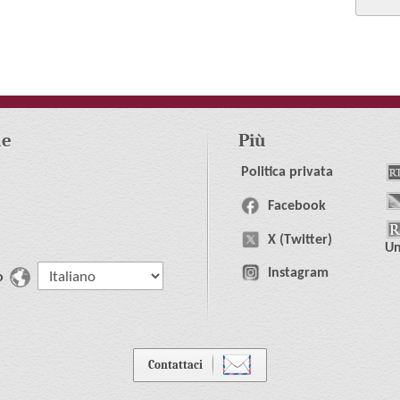
le
Più
Politica privata
Facebook
X (Twitter)
U
n
Instagram
o
Contattaci