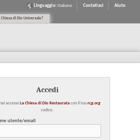
Linguaggio:
Italiano
Contattaci
Aiuto
C
hiesa
di
D
io
U
niversale
?
Accedi
hai accesso
La Chiesa di Dio Restaurata
con il tuo
rcg.org
codice.
me utente/email