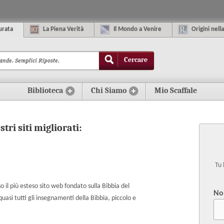
urata
La
P
iena
V
erità
Il
M
ondo
a
V
enire
O
rigini
n
ella
Cercare
Biblioteca
Chi Siamo
Mio Scaffale
stri siti migliorati:
Tu 
 il più esteso sito web fondato sulla Bibbia del
No
 tutti gli insegnamenti della Bibbia, piccolo e