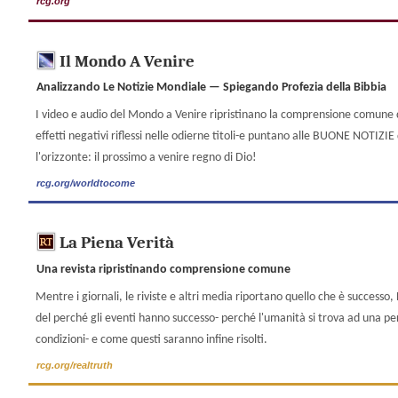
rcg.org
Il Mondo A Venire
Analizzando Le Notizie Mondiale — Spiegando Profezia della Bibbia
I video e audio del Mondo a Venire ripristinano la comprensione comune de
effetti negativi riflessi nelle odierne titoli-e puntano alle BUONE NOTIZIE
l'orizzonte: il prossimo a venire regno di Dio!
rcg.org/worldtocome
La Piena Verità
Una revista ripristinando comprensione comune
Mentre i giornali, le riviste e altri media riportano quello che è successo,
del perché gli eventi hanno successo- perché l'umanità si trova ad una perdi
condizioni- e come questi saranno infine risolti.
rcg.org/realtruth